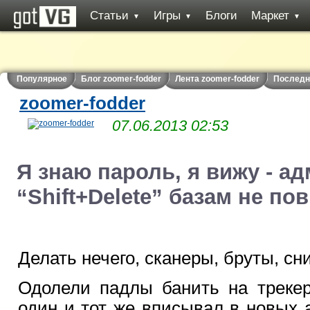
Статьи
Игры
Блоги
Маркет
▼
▼
▼
Популярное
Блог zoomer-fodder
Лента zoomer-fodder
Последн
zoomer-fodder
07.06.2013 02:53
Я знаю пароль, я вижу - ад
“Shift+Delete” базам не по
Делать нечего, сканеры, бруты, с
Одолели падлы банить на трекер
один и тот же вписывал в новых а