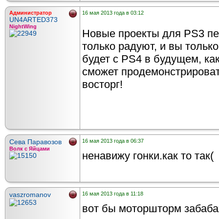
Администратор
16 мая 2013 года в 03:12
UN4ARTED373
NightWing
Новые проекты для PS3 пе
только радуют, и вы только
будет с PS4 в будущем, как
сможет продемонстрировать
восторг!
Сева Паравозов
16 мая 2013 года в 06:37
Волк с Яйцами
ненавижу гонки.как то так(
vaszromanov
16 мая 2013 года в 11:18
вот бы моторшторм забаба