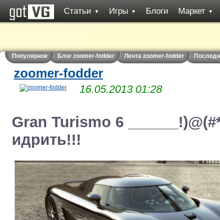
Статьи
Игры
Блоги
Маркет
▼
▼
▼
Популярное
Блог zoomer-fodder
Лента zoomer-fodder
Последн
zoomer-fodder
16.05.2013 01:28
Gran Turismo 6 ______!)@(
идрить!!!