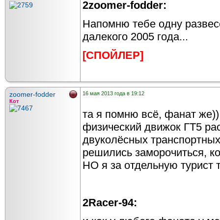
2zoomer-fodder:
Напомню тебе одну развес
далекого 2005 года...
[СПОЙЛЕР]
zoomer-fodder
16 мая 2013 года в 19:12
Кот
та я помню всё, фанат же))
физический движок ГТ5 рас
двуколёсных транспортных 
решились заморочиться, к
НО я за отдельную турист 
2Racer-94: