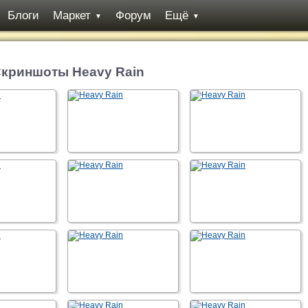
Блоги
Маркет
Форум
Ещё
▼
▼
криншоты Heavy Rain