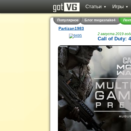
Статьи
Игры
▼
▼
Популярное
Блог megasnake4
Лен
Partizan1983
2 августа 2019 года
Call of Duty: