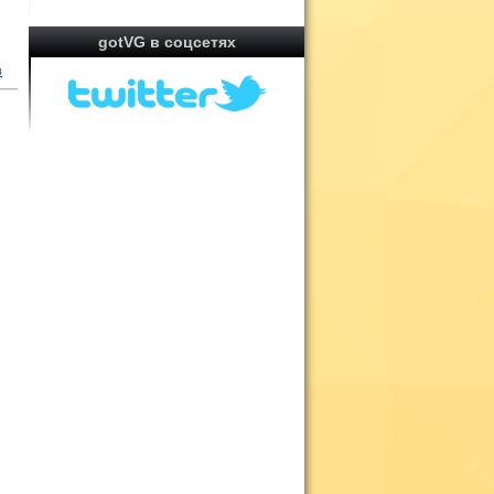
gotVG в соцсетях
в