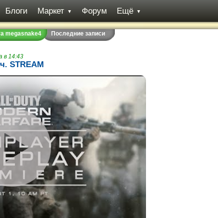
Блоги
Маркет
Форум
Ещё
▼
▼
та megasnake4
Последние записи
 в 14:43
 4ч. STREAM