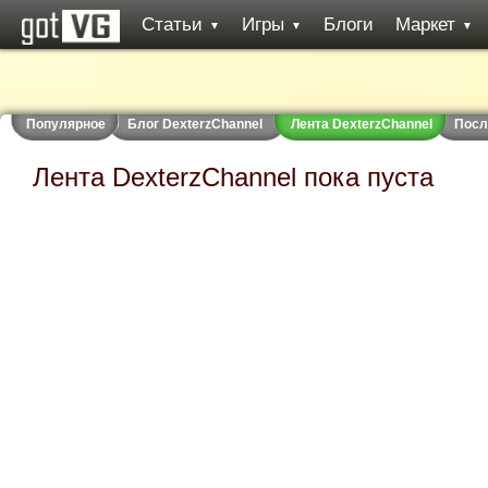
Статьи
Игры
Блоги
Маркет
▼
▼
▼
Популярное
Блог DexterzChannel
Лента DexterzChannel
Посл
Лента DexterzChannel пока пуста