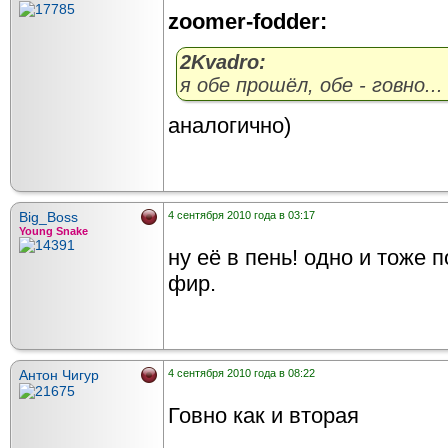
zoomer-fodder:
2Kvadro:
я обе прошёл, обе - говно...
аналогично)
Big_Boss
4 сентября 2010 года в 03:17
Young Snake
ну её в пень! одно и тоже 
фир.
Антон Чигур
4 сентября 2010 года в 08:22
Говно как и вторая