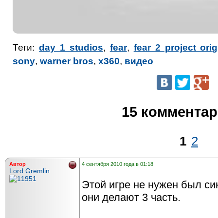
Теги:
day 1 studios
,
fear
,
fear 2 project orig
sony
,
warner bros
,
x360
,
видео
15 коммента
1
2
Автор
4 сентября 2010 года в 01:18
Lord Gremlin
Этой игре не нужен был сик
они делают 3 часть.