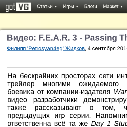
Статьи
Игры
Блоги
Маркет
▼
▼
▼
Видео: F.E.A.R. 3 - Passing T
Филипп 'Petrosyan4eg' Жидков
, 4 сентября 201
На бескрайних просторах сети ин
трейлер многими ожидаемого 
боевика от компании-издателя
War
видео разработчики демонстрир
также рассказывают о том, 
предыдущих игр серии. Напомним
ответственна всё та же
Day 1 Stu