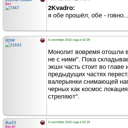
Кот
2Kvadro:
я обе прошёл, обе - говно..
RDW
4 сентября 2010 года в 02:09
Монолит вовремя отошли в
не с ними". Пока складыва
экшн часть стоит во главе 
предыдущих частях перест
валерьянки снимающей на
черных как космос локациях
стреляют".
But23
4 сентября 2010 года в 02:19
Кто я?