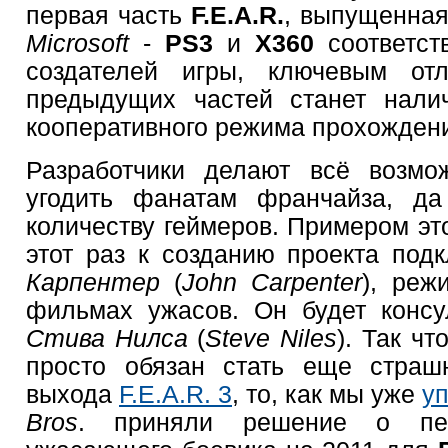
первая часть
F.E.A.R.
, выпущенная
Microsoft
-
PS3
и
X360
соответст
создателей игры, ключевым о
предыдущих частей станет нали
кооперативного режима прохожден
Разработчики делают всё возмо
угодить фанатам франчайза, д
количеству геймеров. Примером это
этот раз к созданию проекта по
Карпентер
(
John Carpenter
), реж
фильмах ужасов. Он будет консу
Стива Нилса
(
Steve Niles
). Так ч
просто обязан стать еще страш
выхода
F.E.A.R. 3
, то, как мы уже
у
Bros
. приняли решение о пе