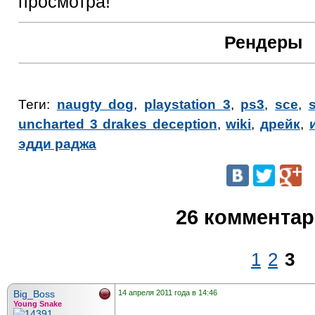
просмотра!
Рендеры
Теги:
naugty dog
,
playstation 3
,
ps3
,
sce
,
uncharted 3 drakes deception
,
wiki
,
дрейк
,
эдди раджа
26 коммента
1
2
3
Big_Boss
14 апреля 2011 года в 14:46
Young Snake