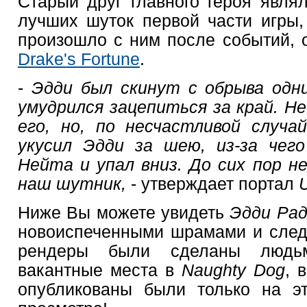
Старый друг главного героя явля
лучших шуток первой части игры, 
произошло с ним после событий,
Drake's Fortune
.
-
Эдди был скинут с обрыва одни
умудрился зацепиться за край. 
его, но, по несчастливой случа
укусил Эдди за шею, из-за чег
Нейта и упал вниз. До сих пор не
наш шутник,
- утверждает портал
U
Ниже Вы можете увидеть
Эдди Ра
новоиспеченными шрамами и след
рендеры были сделаны людь
вакантные места в
Naughty Dog
, 
опубликованы были только на эт