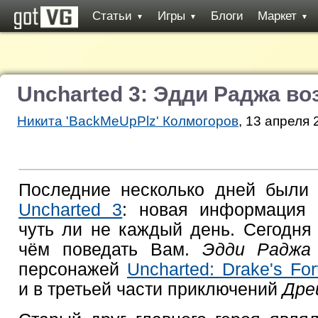
Статьи
Игры
Блоги
Маркет
▼
▼
▼
Uncharted 3: Эдди Раджа в
Никита 'BackMeUpPlz' Колмогоров
, 13 апреля 
Последние несколько дней были
Uncharted 3
: новая информация 
чуть ли не каждый день. Сегодня 
чём поведать Вам.
Эдди Раджа 
персонажей
Uncharted: Drake's For
и в третьей части приключений
Дре