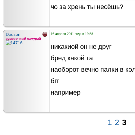
чо за хрень ты несёшь?
Dedzen
16 апреля 2011 года в 19:58
сумеречный самурай
никакиой он не друг
бред какой та
наоборот вечно палки в кол
бгг
например
1
2
3