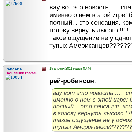
вау вот это новость...... сп
именно о нем в этой игре! б
полный... это сенсация. к
голову вернуть лысого !!!!!
такое ощущение не у одног
тупых Американцев??????
vendetta
15 апреля 2011 года в 08:46
Познавший графон
рей-робинсон:
вау вот это новость...... с
именно о нем в этой игре! 
полный... это сенсация. к
в голову вернуть лысого !!!!
такое ощущение не у одног
тупых Американцев??????