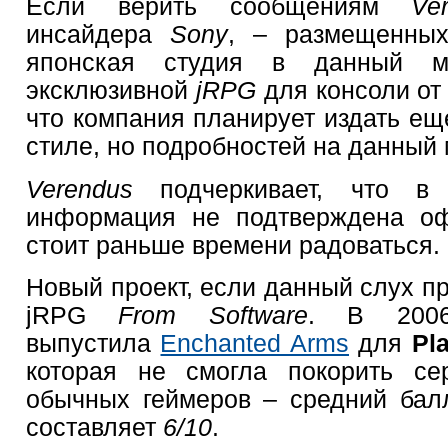
Если верить сообщениям
Ve
инсайдера
Sony
, – размещенн
японская студия в данный м
эксклюзивной
jRPG
для консоли о
что компания планирует издать е
стиле, но подробностей на данный 
Verendus
подчеркивает, что в
информация не подтверждена оф
стоит раньше времени радоваться.
Новый проект, если данный слух пр
jRPG
From Software
. В 2006
выпустила
Enchanted Arms
для
Pl
которая не смогла покорить се
обычных геймеров – средний бал
составляет
6/10
.