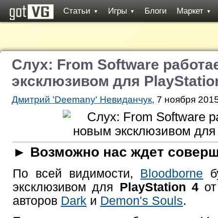
Статьи
Игры
Блоги
Маркет
▼
▼
▼
Слух: From Software работа
эксклюзивом для PlayStatio
Дмитрий 'Deemany' Невиданчук
, 7 ноября 2015
► Возможно нас ждет соверше
По всей видимости,
Bloodborne
бу
эксклюзивом для
PlayStation 4
от
авторов
Dark
и
Demon's Souls
.