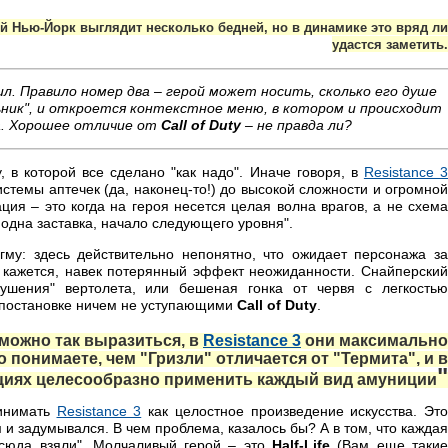
ый Нью-Йорк выглядит несколько бедней, но в динамике это вряд ли
удастся заметить.
ил. Правило номер два – герой может носить, сколько его душе
ник", и откроется контекстное меню, в котором и происходит
а. Хорошее отличие от
Call of Duty
– не правда ли?
, в которой все сделано "как надо". Иначе говоря, в
Resistance 3
стемы аптечек (да, наконец-то!) до высокой сложности и огромной
ция – это когда на героя несется целая волна врагов, а не схема
е одна заставка, начало следующего уровня".
му: здесь действительно непонятно, что ожидает персонажа з
 кажется, навек потерянный эффект неожиданности. Снайперский
рушения" вертолета, или бешеная гонка от червя с легкостью
 постановке ничем не уступающими
Call of Duty
.
 можно так выразиться, в
Resistance 3
они максимально
 понимаете, чем "Гризли" отличается от "Термита", и в
"
ациях целесообразно применить каждый вид амуниции
ринимать
Resistance 3
как целостное произведение искусства. Это
м и задумывался. В чем проблема, казалось бы? А в том, что каждая
тсюда взяли". Молчаливый герой – это
Half-Life
(Вам еще таки