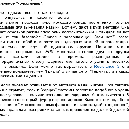
ельное "консольный".
ле, однако, все не так очевидно:
й, очнувшись в какой-то Богом
ой лачуге, проходит курс молодого бойца, постепенно получая
одимые для выживания навыки. Вот ему дают в руки винтовку. Она
яет: основной режим плюс один дополнительный. Стандарт! Да вот
бы не так.
Insomniac Games
в завершающей (или нет?) глав
гии смогла обойти множество подводных камней целого жанра.
 конечно же, идет об одинаковом оружии. Понятно, что в
шинстве современных
FPS
модельки стволов друг от дружк
чить все-таки можно, а времена разноцветных и
порциональных стволу шариков окончательно ушли в небытие.
– в эмоциях. Если можно так выразиться, в
Resistance 3
он
льно понимаете, чем "Гризли" отличается от "Термита", и в каких
 каждый вид амуниции.
 если пулемет отличается от автомата Калашникова. Вся тактика
тия в укрытие, если в "сорцах" системы заложена подобная модель
ьное условие – наличие восполнения здоровья. Автоматического. В
роизвело некоторый фурор в среде игроков. Вместе с тем подобное
нр "принял" множество новых фанатов, и ныне каждый "отщепенец",
ым правилам, воспринимается, как пришелец из далекой-далекой
едаи.