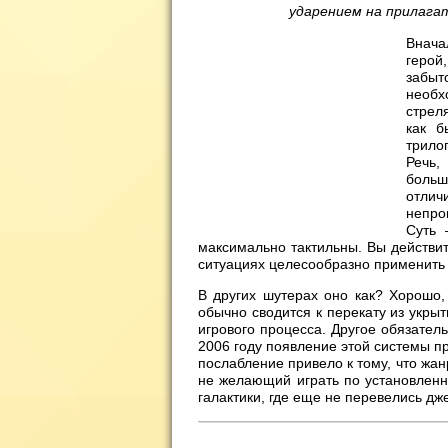
ударением на прилагат
Внача
геро
забыт
необх
стрел
как 
трило
Речь,
боль
отли
непро
Суть 
максимально тактильны. Вы действите
ситуациях целесообразно применить
В других шутерах оно как? Хорошо,
обычно сводится к перекату из укры
игрового процесса. Другое обязател
2006 году появление этой системы п
послабление привело к тому, что жа
не желающий играть по установленн
галактики, где еще не перевелись дж