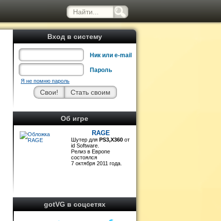
Вход в систему
Ник или e-mail
Пароль
Я не помню пароль
Об игре
RAGE
Шутер для
PS3,X360
от
id Software.
Релиз в Европе
состоялся
7 октября 2011 года.
gotVG в соцсетях