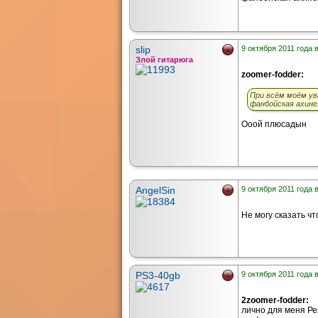
slip
9 октября 2011 года 
Злой гитарюга
zoomer-fodder:
При всём моём ува
фанбойская ахине
Ооой плюсадын
AngelSin
9 октября 2011 года 
Не могу сказать ч
PS3-40gb
9 октября 2011 года 
2zoomer-fodder:
лично для меня Р