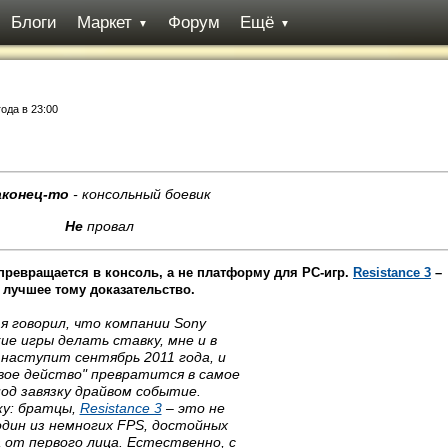
Блоги
Маркет
Форум
Ещё
▼
▼
года в 23:00
аконец-то
- консольный боевик
Не
провал
 превращается в консоль, а не платформу для PC-игр.
Resistance 3
–
лучшее тому доказательство.
 я говорил, что компании Sony
ие игры делать ставку, мне и в
 наступит сентябрь 2011 года, и
вое действо" превратится в самое
од завязку драйвом событие.
ку: братцы,
Resistance 3
– это не
 один из немногих FPS, достойных
 от первого лица. Естественно, с