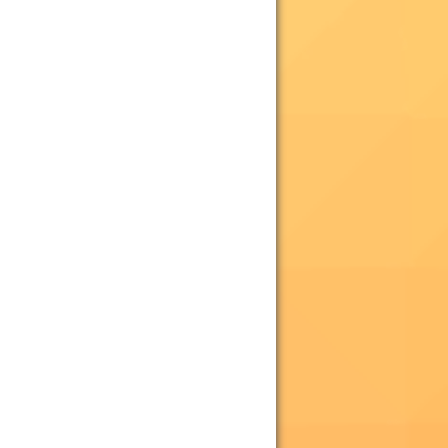
й
е
.
и