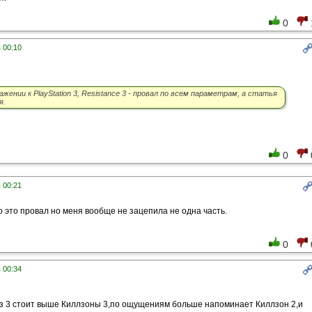
0
в 00:10
жении к PlayStation 3, Resistance 3 - провал по всем параметрам, а статья
я.
0
в 00:21
то это провал но меня вообще не зацепила не одна часть.
0
в 00:34
ез 3 стоит выше Киллзоны 3,по ощущениям больше напоминает Киллзон 2,и