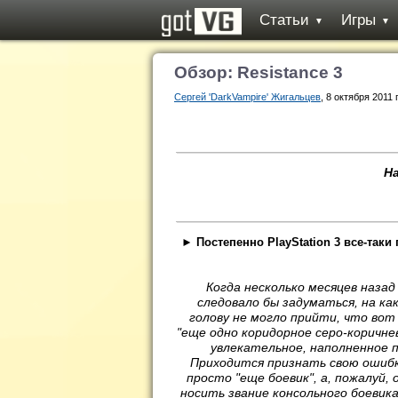
Статьи
Игры
▼
▼
Обзор: Resistance 3
Сергей 'DarkVampire' Жигальцев
, 8 октября 2011 
Н
► Постепенно PlayStation 3 все-таки
Когда несколько месяцев назад
следовало бы задуматься, на как
голову не могло прийти, что вот
"еще одно коридорное серо-коричне
увлекательное, наполненное п
Приходится признать свою ошиб
просто "еще боевик", а, пожалуй,
носить звание консольного боевика