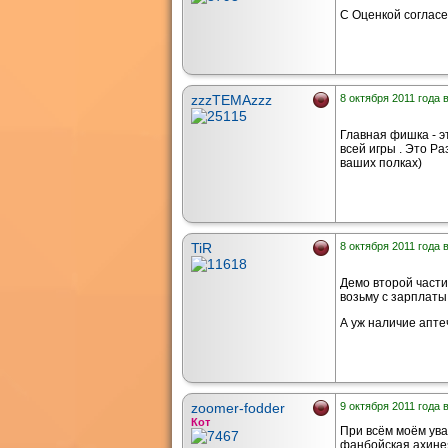
С Оценкой согласе
zzzTEMAzzz
8 октября 2011 года 
Главная фишка - эт
всей игры . Это Р
ваших полках)
TiR
8 октября 2011 года 
Демо второй части
возьму с зарплаты
А уж наличие аптеч
zoomer-fodder
9 октября 2011 года 
Кот
При всём моём уваж
фанбойская ахине