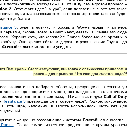
ы в постановочных эпизодах –
Call of Duty
; сам игровой процесс 
tion 2
. Этот факт идет "на ура", если человек не знает, что тако
энциклопедии классических компьютерных игр (если таковая буде
видел в действии.
istance 3
, будет в новинку: и боссы, и "Wow-эпизоды", и аптечки.
 сериями, скорей всего, начнут недоумевать, а "зачем это сюда
осом. Хорошо хоть, что
Insomniac Games
более-менее органичн
 фабулу. Она крепко сбита и держит игрока в своих "руках" до
 обычный человек может и не увидеть.
тят Вам кровь. Стелс-камуфляж, винтовка с оптическим прицелом и
ранец – для прыжков. Что еще для счастья надо?!
есс окончательно набирает обороты, превращаясь в совсем уж
 становится до неприличия много, как следствие – за аптечками
 нежели чем еще пять часов назад. Начавшись в духе
Call of Dut
но
Resistance 3
превращается в "совсем наше". Родное, консольное
, а этой игре, напомним, в августе исполнилось шесть лет. Для
нешуточный.
ткрытие в жанре, но возвращение к истокам. Ближайшая аналогия 
Pursuit
. То же самое, известное, родное, но с другим уровне