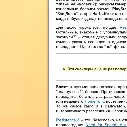
типажи не надоели?); ракурсы камер
консольные боевики времен
PlaySta
"Зов Долга", а про
Half-Life
читал в 
когда-нибудь издана), но никогда не 
Для такого игрока все, что дает
Res
Остальные, знакомые с упомянутыми
засунули?" – станет дежурным вопр
сумела увязать все идеи в единую
последнего. Одно только "но": финал
► Эти снайперы еще не раз попор
Ближе к кульминации игровой проц
"олдскульный" боевик. Противников
приходится бегать в два раза чаще,
или недавнего
Homefront
, постепен
То же самое было и в
Darkwatch
интерактивного развлечения – срок 
Resistance 3
– это, безусловно, не о
прошлогодняя
Need for Speed: Hot 