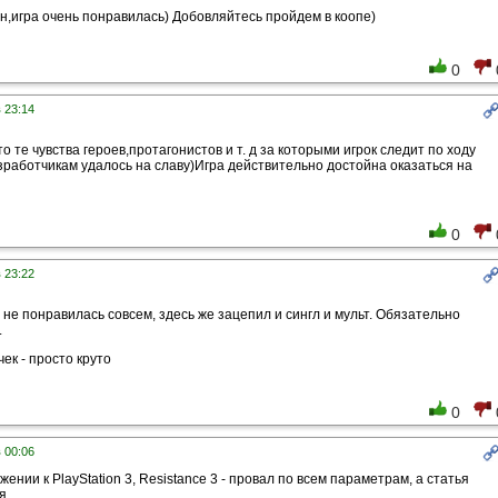
н,игра очень понравилась) Добовляйтесь пройдем в коопе)
0
в 23:14
о те чувства героев,протагонистов и т. д за которыми игрок следит по ходу
азработчикам удалось на славу)Игра действительно достойна оказаться на
0
в 23:22
 не понравилась совсем, здесь же зацепил и сингл и мульт. Обязательно
.
ек - просто круто
0
в 00:06
ении к PlayStation 3, Resistance 3 - провал по всем параметрам, а статья
я.