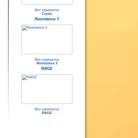
–
е
Все скриншоты
Crysis
т
Resistance 3
о
Все скриншоты
Resistance 3
RAGE
y
Все скриншоты
.
RAGE
–
м