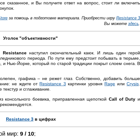
се сказанное, и Вы получите ответ на вопрос, стоит ли включить
окупок.
tore
за помощь в подготовке материала. Приобрести игру
Resistance 3
Вы можете
здесь
.
Уголок "объективности"
й
Resistance
наступил окончательный каюк. И лишь один геро
 ледникового периода. По пути ему предстоит побывать в тюрьме,
, и Нью-Йорке, который по старой традиции покрыт слоем снега. В
олепен, графика – не режет глаз. Собственно, добавить больш
ание: не ждите от
Resistance 3
картинки уровня
Rage
или
Crysis
 текстур и сглаживание.
з консольного боевика, приправленная щепоткой
Call of Duty
 рекомендуется.
Resistance 3
в цифрах
ой мир:
9 / 10
;