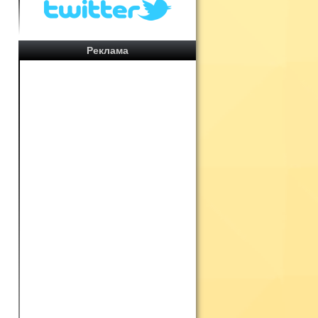
Реклама
е
и
и