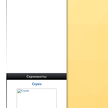
а
Скриншоты
Crysis
е