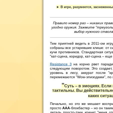
► В игре, разумеется, заснеженн
Правило номер раз – никаких прав
угодно оружия. Зажмите "треуголь
выбор нужного ствол
Тем приятней видеть в 2011-ом игру
собраны все устаревшие клише: от си
кучи противников. Стандартная ситуа
"кат-сцена, коридор, кат-сцена – ещ
Resistance 3
на корню рвет парадиг
следующим поворотом. Это создает,
уровень в лесу, аккурат после "к
перемежаются "Wow-эпизодами", по
"
Суть – в эмоциях. Если
тактильны. Вы действительно
каких ситу
Печально, но это же мешает восп
просто
AAA
-блокбастер – но он таки
деталь просто-таки кричит "меня о