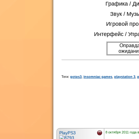
Графика / Д
Звук / Муз
Игровой про
Интерфейс / Упр
Оправда
ожидан
Теги:
gotps3
,
insomniac games
,
playstation 3
,
PlayPS3
8 октября 2011 года 