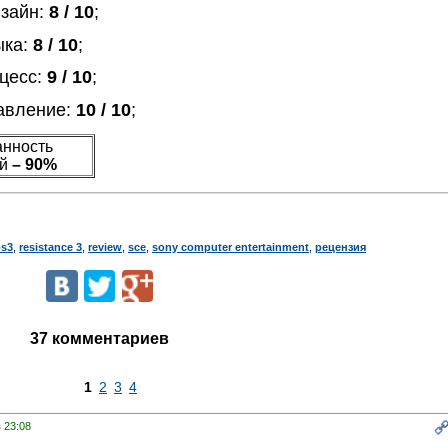
изайн:
8 / 10
;
ыка:
8 / 10
;
цесс:
9 / 10
;
авление:
10 / 10
;
нность
ий
– 90%
ps3
,
resistance 3
,
review
,
sce
,
sony computer entertainment
,
рецензия
37 комментариев
1
2
3
4
в 23:08