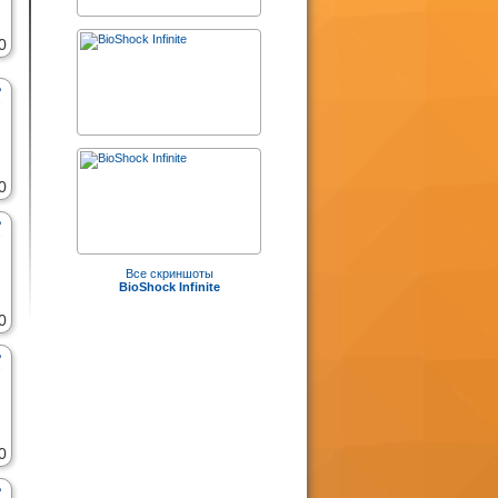
0
0
Все скриншоты
BioShock Infinite
0
0