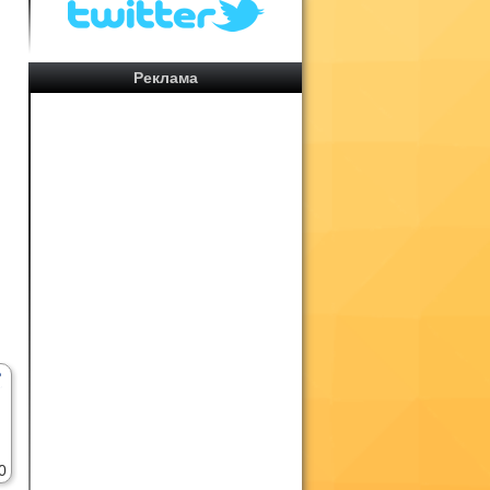
-
ю
Реклама
.
е
0