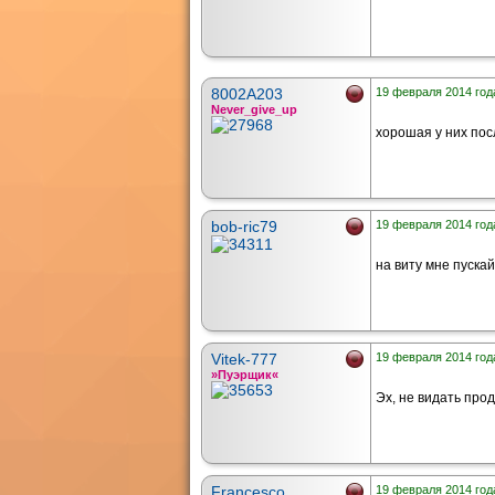
8002A203
19 февраля 2014 года
Never_give_up
хорошая у них пос
bob-ric79
19 февраля 2014 года
на виту мне пускай
Vitek-777
19 февраля 2014 года
»Пуэрщик«
Эх, не видать про
Francesco
19 февраля 2014 года