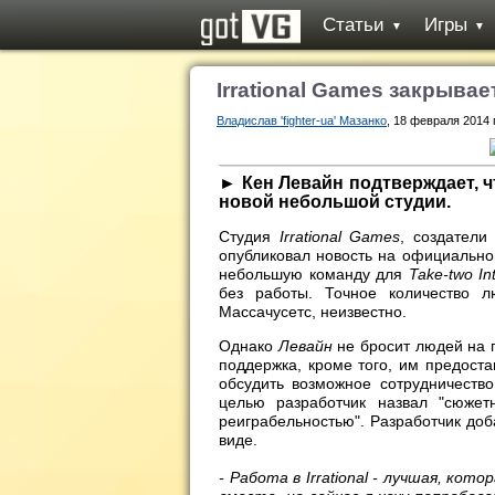
Статьи
Игры
▼
▼
Irrational Games закрывае
Владислав 'fighter-ua' Мазанко
, 18 февраля 2014 
► Кен Левайн подтверждает, ч
новой небольшой студии.
Студия
Irrational Games
, создатели
опубликовал новость на официальном
небольшую команду для
Take-two Int
без работы. Точное количество 
Массачусетс, неизвестно.
Однако
Левайн
не бросит людей на 
поддержка, кроме того, им предоста
обсудить возможное сотрудничеств
целью разработчик назвал "сюжетн
реиграбельностью". Разработчик доб
виде.
- Работа в Irrational - лучшая, ко