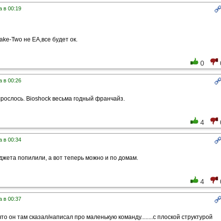
 в 00:19
ke-Two не EA,все будет ок.
0
 в 00:26
 срослось. Bioshock весьма годный франчайз.
4
 в 00:34
жета попилили, а вот теперь можно и по домам.
4
 в 00:37
что он там сказал/написал про маленькую команду........с плоской структурой