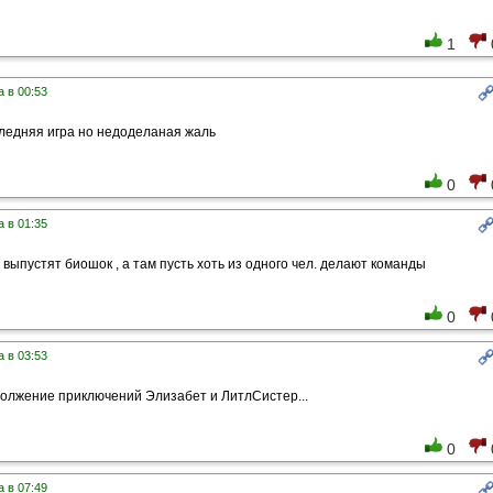
1
 в 00:53
ледняя игра но недоделаная жаль
0
 в 01:35
 выпустят биошок , а там пусть хоть из одного чел. делают команды
0
 в 03:53
должение приключений Элизабет и ЛитлСистер...
0
 в 07:49