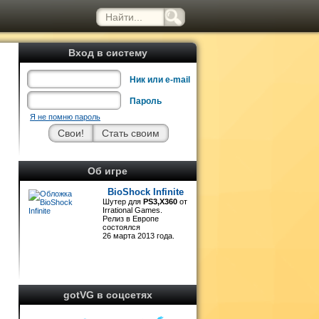
Вход в систему
Ник или e-mail
Пароль
Я не помню пароль
)
Об игре
я
BioShock Infinite
Шутер для
PS3,X360
от
Irrational Games.
Релиз в Европе
я
состоялся
ы
26 марта 2013 года.
й
gotVG в соцсетях