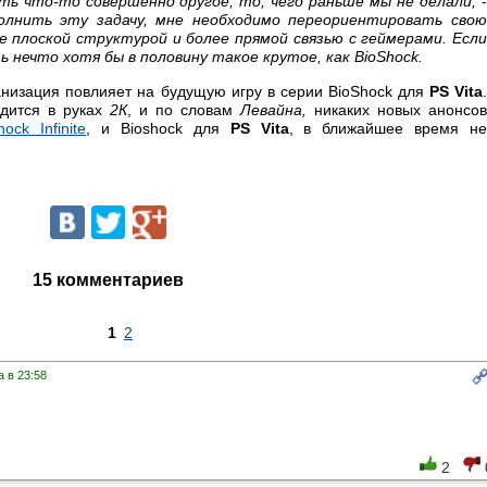
ать что-то совершенно другое, то, чего раньше мы не делали,
олнить эту задачу, мне необходимо переориентировать сво
е плоской структурой и более прямой связью с геймерами. Если
 нечто хотя бы в половину такое крутое, как BioShock.
анизация повлияет на будущую игру в серии BioShock для
PS Vita
одится в руках
2К
, и по словам
Левайна,
никаких новых анонсов
hock Infinite
, и Bioshock для
PS Vita
, в ближайшее время н
15 комментариев
1
2
 в 23:58
2