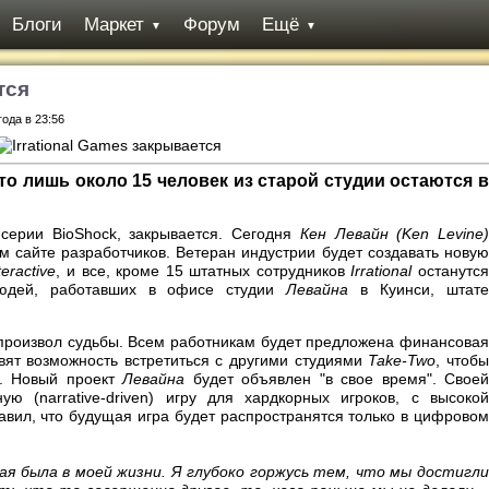
Блоги
Маркет
Форум
Ещё
▼
▼
тся
года в 23:56
то лишь около 15 человек из старой студии остаются в
 серии BioShock, закрывается. Сегодня
Кен Левайн (Ken Levine
 сайте разработчиков. Ветеран индустрии будет создавать новую
eractive
, и все, кроме 15 штатных сотрудников
Irrational
останутс
людей, работавших в офисе студии
Левайна
в Куинси, штате
произвол судьбы. Всем работникам будет предложена финансова
вят возможность встретиться с другими студиями
Take-Two
, чтоб
о. Новый проект
Левайна
будет объявлен "в свое время". Свое
ую (narrative-driven) игру для хардкорных игроков, с высокой
авил, что будущая игра будет распространятся только в цифровом
торая была в моей жизни. Я глубоко горжусь тем, что мы достигли