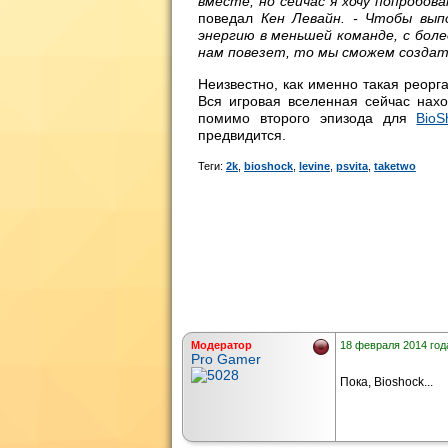
вместе, но сейчас я хочу попробов
поведал
Кен Левайн. - Чтобы вып
энергию в меньшей команде, с боле
нам повезет, то мы сможем создать
Неизвестно, как именно такая реорг
Вся игровая вселенная сейчас нах
помимо второго эпизода для
BioS
предвидится.
Теги:
2k
,
bioshock
,
levine
,
psvita
,
taketwo
Модератор
18 февраля 2014 года
Pro Gamer
Пока, Bioshock...