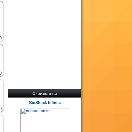
0
0
Скриншоты
BioShock Infinite
0