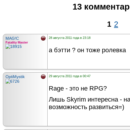
13 коммента
1
2
MAG!C
28 августа 2011 года в 23:18
Fatality Master
а бэтти ? он тоже ролевка
OptiMystik
29 августа 2011 года в 00:47
Rage - это не RPG?
Лишь Skyrim интересна - н
возможность развиться=)