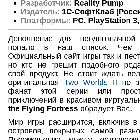
Разработчик:
Reality Pump
Издатель:
1C-СофтКлаб (Росс
Платформы:
PC, PlayStation 3
Дополнение для неоднозначно
попало в наш список. Чем 
Официальный сайт игры так и пест
но кто не грешит подобного род
свой продукт. Не стоит ждать вел
оригинальная
Two Worlds II
не з
фанат этой серии или прос
приключений в красивом виртуаль
the Flying Fortress
обрадует Вас.
Мир игры расширится, включив в
островов, покрытых самой разн
Перемещение между островам