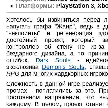
Платформы:
PlayStation 3, Xb
Хотелось бы извиниться перед л
напугать графа "Жанр", ведь в дн
"чекпоинты" и регенерация здо
достойный проект, который з
контроллер об стену не из-за
бездарного дизайна, а по причи
ошибок.
Dark Souls
- идейно
эксклюзива
Demon's Souls
, ставш
RPG
для многих хардкорных игроко
Сложность в данной игре реализуе
промах - поплатились за это. Пр
постоянном напряжении, что вы
каждому. В целом, проект станет 