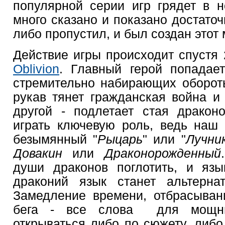
популярной серии игр грядет в 
много сказано и показано достаточн
либо пропустил, и был создан этот
Действие игры происходит спустя 
Oblivion
. Главный герой попадае
стремительно набирающих оборот
рукав тянет гражданская война и 
другой - подлетает стая дракон
играть ключевую роль, ведь наш 
безымянный "
Рыцарь
" или "
Лучни
Довакин
или
Драконорожденный
души драконов поглотить, и язы
драконий язык станет альтерна
Замедление времени, отбрасыван
бега - все слова для мощны
открываться либо по сюжету, либо