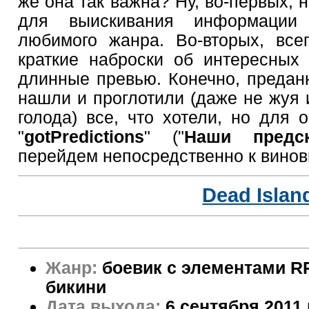
же она так важна? Ну, во-первых, 
для выискивания информации
любимого жанра. Во-вторых, все
краткие наброски об интересных 
длинные превью. Конечно, преда
нашли и проглотили (даже не жуя 
голода) все, что хотели, но для 
"
gotPredictions
" ("
Наши предск
перейдем непосредственно к винов
Dead Islan
Жанр:
боевик с элементами R
бикини
Дата выхода:
6 сентября 2011 