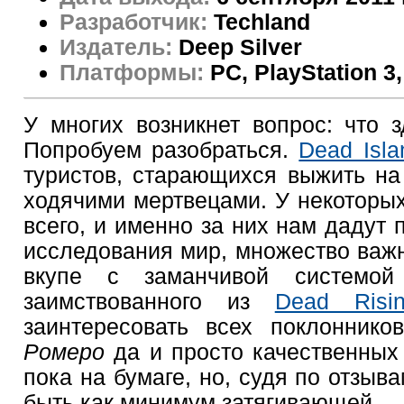
Разработчик:
Techland
Издатель:
Deep Silver
Платформы:
PC, PlayStation 3
У многих возникнет вопрос: что з
Попробуем разобраться.
Dead Isla
туристов, старающихся выжить на
ходячими мертвецами. У некоторых
всего, и именно за них нам дадут 
исследования мир, множество важн
вкупе с заманчивой системой 
заимствованного из
Dead Risi
заинтересовать всех поклоннико
Ромеро
да и просто качественных 
пока на бумаге, но, судя по отзыв
быть как минимум затягивающей.