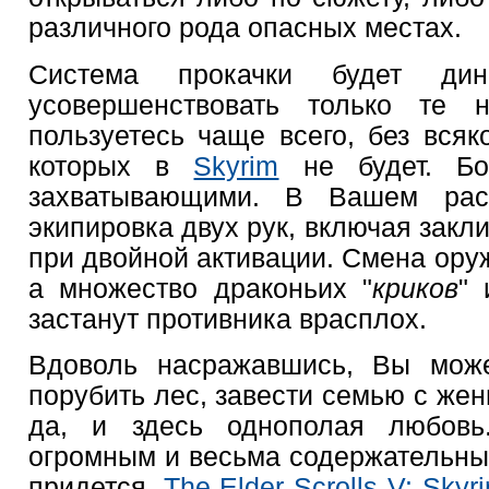
различного рода опасных местах.
Система прокачки будет ди
усовершенствовать только те 
пользуетесь чаще всего, без всяк
которых в
Skyrim
не будет. Бо
захватывающими. В Вашем рас
экипировка двух рук, включая зак
при двойной активации. Смена оруж
а множество драконьих "
криков
" 
застанут противника врасплох.
Вдоволь насражавшись, Вы мож
порубить лес, завести семью с жен
да, и здесь однополая любов
огромным и весьма содержательным
придется.
The Elder Scrolls V: Skyr