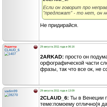
Если он говорит про непра
"предложат" - то нет, он н
Не придирайся.
Редактор
29 августа 2011 года в 06:16
CLAUD_6
2ARKAD:
просто он подума
орфографической части сло
фразы, так что все ок, не с
vadim99
29 августа 2011 года в 13:09
2CLAUD_6:
Ты в Венеции 
теме:помоему отлично(я д