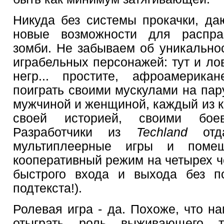
Никуда без системы прокачки, д
новые возможности для распр
зомби. Не забываем об уникальнос
играбельных персонажей: тут и ло
негр... простите, афроамерика
поиграть своими мускулами на пар
мужчиной и женщиной, каждый из к
своей историей, своими боев
Разработчики из
Techland
отд
мультиплеерные игры и по
кооперативный режим на четырех ч
быстрого входа и выхода без по
подтекста!).
Ролевая игра - да. Похоже, что н
отыграть роль выживающего т