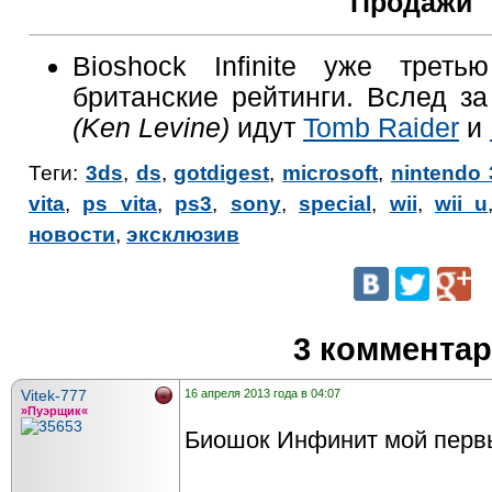
Продажи
Bioshock Infinite уже треть
британские рейтинги. Вслед з
(Ken Levine)
идут
Tomb Raider
и
Теги:
3ds
,
ds
,
gotdigest
,
microsoft
,
nintendo 
vita
,
ps vita
,
ps3
,
sony
,
special
,
wii
,
wii u
новости
,
эксклюзив
3 коммента
Vitek-777
16 апреля 2013 года в 04:07
»Пуэрщик«
Биошок Инфинит мой перв