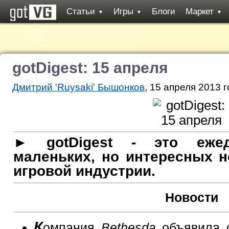
Статьи
Игры
Блоги
Маркет
▼
▼
▼
gotDigest: 15 апреля
Дмитрий 'Ruysaki' Бышонков
, 15 апреля 2013 г
► gotDigest - это ежед
маленьких, но интересных 
игровой индустрии.
Новости
К
омпания
Bethesda
объявила 