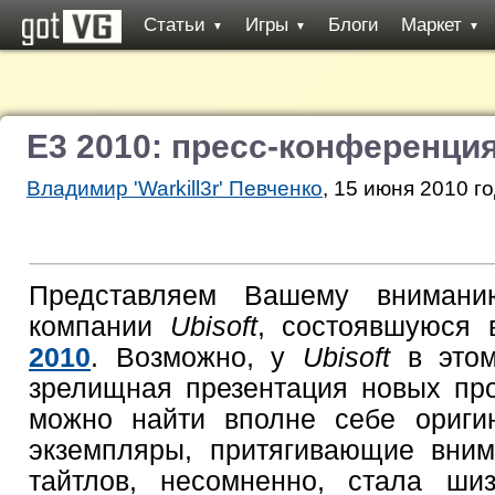
Статьи
Игры
Блоги
Маркет
▼
▼
▼
E3 2010: пресс-конференция
Владимир 'Warkill3r' Певченко
, 15 июня 2010 го
Представляем Вашему внимани
компании
Ubisoft
, состоявшуюся
2010
. Возможно, у
Ubisoft
в этом
зрелищная презентация новых про
можно найти вполне себе ориги
экземпляры, притягивающие вним
тайтлов, несомненно, стала ши