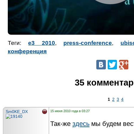
Теги:
e3 2010
,
press-conference
,
ubis
конференция
35 коммента
1
2
3
4
Sm0KE_DX
15 июня 2010 года в 03:27
Так-же
здесь
мы будем вест