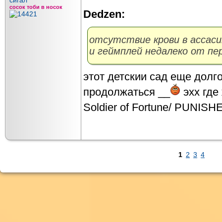
сосок тоби в носок
Dedzen:
отсутствие крови в ассаси
и геймплей недалеко от пе
этот детскии сад еще долго
продолжаться __
эхх где
Soldier of Fortune/ PUNISH
1
2
3
4