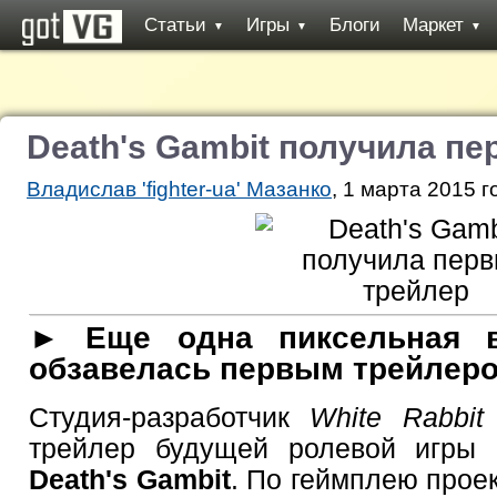
Статьи
Игры
Блоги
Маркет
▼
▼
▼
Death's Gambit получила п
Владислав 'fighter-ua' Мазанко
, 1 марта 2015 г
► Еще одна пиксельная в
обзавелась первым трейлеро
Студия-разработчик
White Rabbit
трейлер будущей ролевой игры 
Death's Gambit
. По геймплею прое