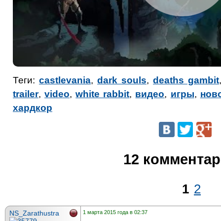
Теги:
castlevania
,
dark souls
,
deaths gambit
trailer
,
video
,
white rabbit
,
видео
,
игры
,
нов
хардкор
12 коммента
1
2
NS_Zarathustra
1 марта 2015 года в 02:37