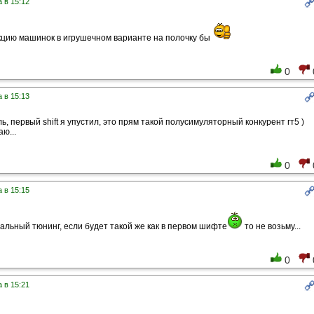
 в 15:12
кцию машинок в игрушечном варианте на полочку бы
0
 в 15:13
ь, первый shift я упустил, это прям такой полусимуляторный конкурент гт5 )
аю...
0
 в 15:15
альный тюнинг, если будет такой же как в первом шифте
то не возьму...
0
 в 15:21