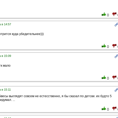
0
 в 14:57
отрится куда убедительнее)))
0
 в 15:09
тк мало
0
 в 15:11
весы выглядят совсем не естесственно, я бы сказал по детски. их будто 5
думал. ...
0