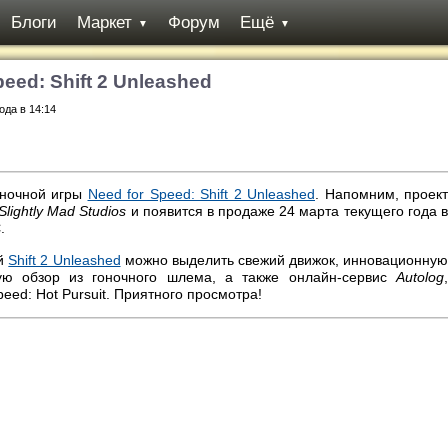
Блоги
Маркет
Форум
Ещё
▼
▼
eed: Shift 2 Unleashed
ода в 14:14
оночной игры
Need for Speed: Shift 2 Unleashed
. Напомним, проект
Slightly Mad Studios
и появится в продаже 24 марта текущего года в
C
.
ий
Shift 2 Unleashed
можно выделить свежий движок, инновационну
ую обзор из гоночного шлема, а также онлайн-сервис
Autolog
,
eed: Hot Pursuit. Приятного просмотра!