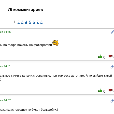
76 комментариев
1
2
3
4
5
6
7
8
 в 14:45
ки по графе похожы на фотографии
0
 в 14:51
ать все тачки в детализированные, при том весь автопарк. А то выйдет какой
)
0
 в 14:57
оза (краснеющие) то будет большой +:)