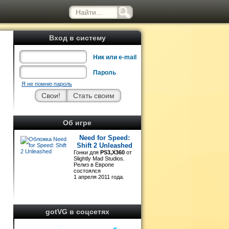
Вход в систему
Ник или e-mail
Пароль
Я не помню пароль
Об игре
ю
Need for Speed:
Shift 2 Unleashed
Гонки для
PS3,X360
от
Slightly Mad Studios.
Релиз в Европе
состоялся
1 апреля 2011 года.
gotVG в соцсетях