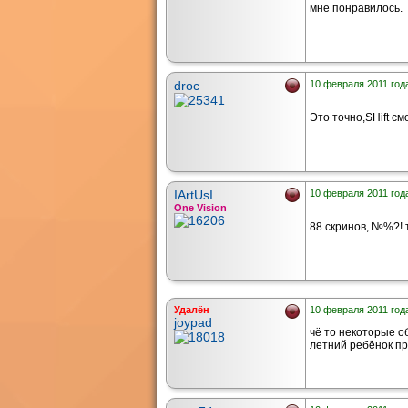
мне понравилось.
droc
10 февраля 2011 года
Это точно,SHift см
IArtUsI
10 февраля 2011 года
One Vision
88 скринов, №%?! 
Удалён
10 февраля 2011 года
joypad
чё то некоторые об
летний ребёнок при