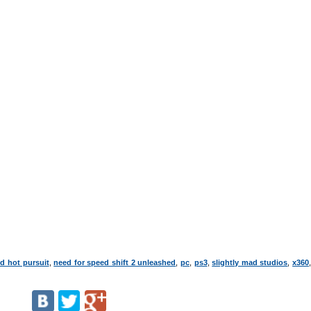
d hot pursuit
,
need for speed shift 2 unleashed
,
pc
,
ps3
,
slightly mad studios
,
x360