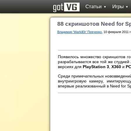
Статьи
Игры
▼
▼
88 скриншотов Need for Sp
Владимир 'Warkill3r' Певченко
, 10 февраля 2011 г
Появилось множество скриншотов г
разрабатывается все той же студией
версиях для
PlayStation 3
,
X360
и
P
Среди примечательных нововведен
внутриигровую камеру, имитирующ
впервые реализованный в Need for Sp