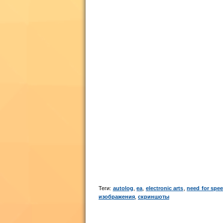
Теги:
autolog
,
ea
,
electronic arts
,
need for spee
изображения
,
скриншоты