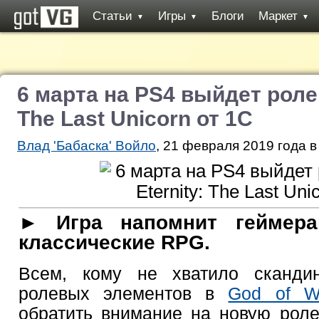
Статьи
Игры
Блоги
Маркет
▼
▼
▼
6 марта на PS4 выйдет ролев
The Last Unicorn от 1С
Влад 'Бабаска' Войло
, 21 февраля 2019 года в
► Игра напомнит геймера
классические RPG.
Всем, кому не хватило скандин
ролевых элементов в
God of W
обратить внимание на новую рол