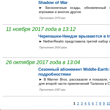
Shadow of War
► Бесконечные осады, обновленный ф
игроками и многое другое.
Прочитано 1570 раз
11 ноября 2017 года в 13:12
Черепашки-Ниндзя врываются в Inj
► NetherRealm представила третий набор 
Прочитано 2424 раза
26 октября 2017 года в 13:04
Сезонный абонемент Middle-Earth:
подробностями
► В Warner Bros. рассказали и показали,
для второй части приключений Талиона в 
Прочитано 2397 раз
1
2
3
4
5
6
7
8
9
1