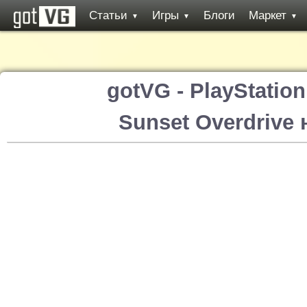
Статьи
Игры
Блоги
Маркет
▼
▼
▼
gotVG - PlayStatio
Sunset Overdrive 