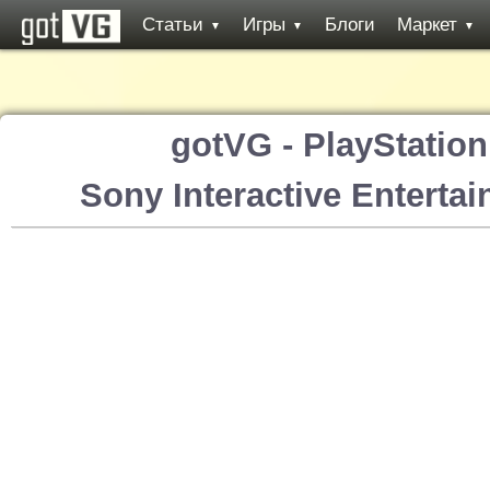
Статьи
Игры
Блоги
Маркет
▼
▼
▼
gotVG - PlayStatio
Sony Interactive Enterta