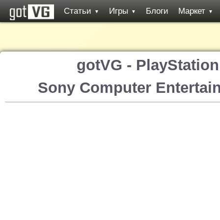
Статьи
Игры
Блоги
Маркет
▼
▼
▼
gotVG - PlayStatio
Sony Computer Entertai