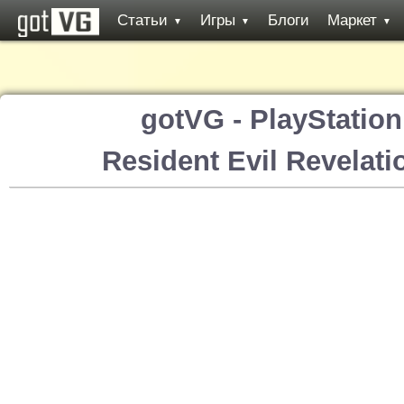
Статьи
Игры
Блоги
Маркет
▼
▼
▼
gotVG - PlayStatio
Resident Evil Revelat