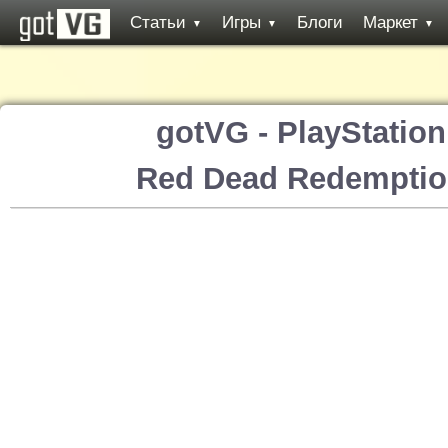
Статьи
Игры
Блоги
Маркет
▼
▼
▼
gotVG - PlayStatio
Red Dead Redemptio