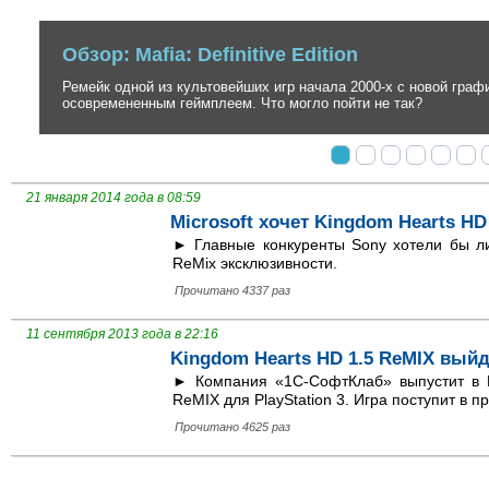
Обзор: Mafia: Definitive Edition
Ремейк одной из культовейших игр начала 2000-х с новой графикой
осовремененным геймплеем. Что могло пойти не так?
21 января 2014 года в 08:59
Microsoft хочет Kingdom Hearts HD 
► Главные конкуренты Sony хотели бы л
ReMix эксклюзивности.
Прочитано 4337 раз
11 сентября 2013 года в 22:16
Kingdom Hearts HD 1.5 ReMIX выйд
► Компания «1С-СофтКлаб» выпустит в Р
ReMIX для PlayStation 3. Игра поступит в п
Прочитано 4625 раз