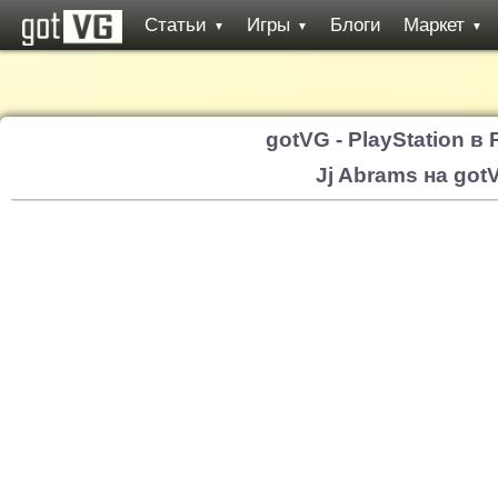
Статьи
Игры
Блоги
Маркет
▼
▼
▼
gotVG - PlayStation в
Jj Abrams на got