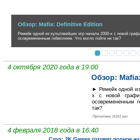
Обзор: Ghost of Tsushima
Невероятно стильный, но до безобразия вторичный экшен в антура
создателей серии inFamous.
4 октября 2020 года в 19:00
Обзор: Mafia:
► Ремейк одной из
х с новой графи
осовремененным г
так?
Прочитано 16161 раз
4 февраля 2018 года в 16:40
Слух: 2K Games готовит полное изд