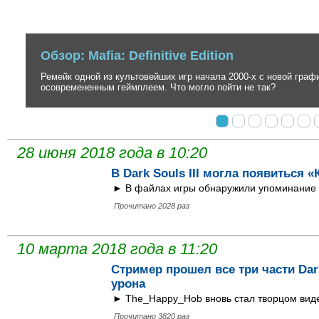
Обзор: Ghost of Tsushima
Невероятно стильный, но до безобразия вторичный экшен в антура
создателей серии inFamous.
28 июня 2018 года в 10:20
В Dark Souls III могла появиться 
► В файлах игры обнаружили упоминание 
Прочитано 2028 раз
10 марта 2018 года в 11:20
Стример прошел все три части Dar
урона
► The_Happy_Hob вновь стал творцом виде
Прочитано 3820 раз