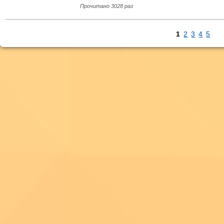
Прочитано 3028 раз
1
2
3
4
5