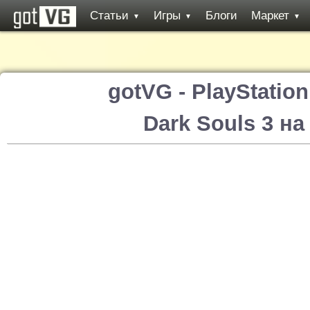
Статьи
Игры
Блоги
Маркет
▼
▼
▼
gotVG - PlayStatio
Dark Souls 3 на