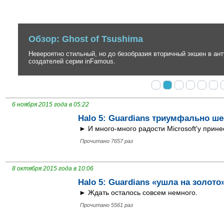
Обзор: Ghost of Tsushima
Невероятно стильный, но до безобразия вторичный экшен в антура
создателей серии inFamous.
6 ноября 2015 года в 05:22
Halo 5: Guardians триумфально ше
► И много-много радости Microsoft'у прине
Прочитано 7657 раз
8 октября 2015 года в 10:06
Halo 5: Guardians «ушла на золото
► Ждать осталось совсем немного.
Прочитано 5561 раз