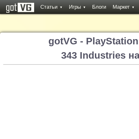
Статьи
Игры
Блоги
Маркет
▼
▼
▼
gotVG - PlayStatio
343 Industries н