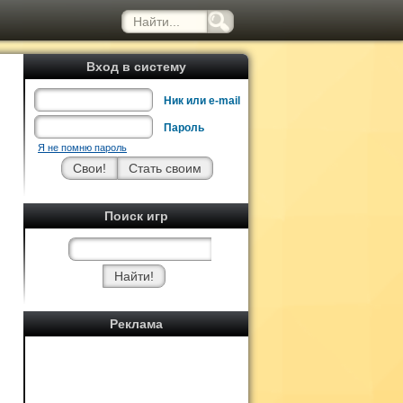
Вход в систему
Ник или e-mail
Пароль
Я не помню пароль
Поиск игр
Реклама