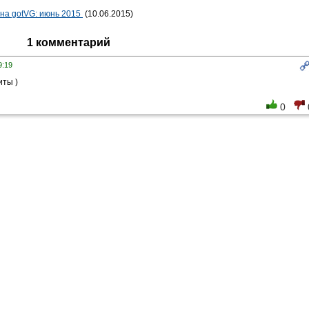
 на gotVG: июнь 2015
(10.06.2015)
1 комментарий
9:19
иты )
0