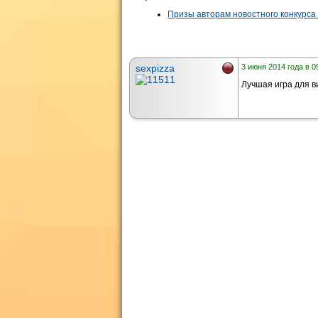
Призы авторам новостного конкурса
sexpizza
3 июня 2014 года в 0
Лучшая игра для в