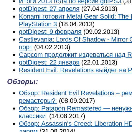
Итоги 2013 года по версии gotPS3
(31
gotDigest: 27 апреля
(27.04.2013)
Konami готовит Metal Gear Solid: The 
PlayStation 3
(18.04.2013)
gotDigest: 9 февраля
(09.02.2013)
Castlevania: Lords Of Shadow - Mirror
порт
(04.02.2013)
Capcom продолжит издеваться над Re
gotDigest: 22 января
(22.01.2013)
Resident Evil: Revelations выйдет на P
Обзоры:
Обзор: Resident Evil Revelations – р
ремастеры?
(08.09.2017)
Обзор: Patapon Remastered — ненуж
классики
(14.08.2017)
Обзор: Assassin's Creed: Liberation H
даром
(31.08.2014)