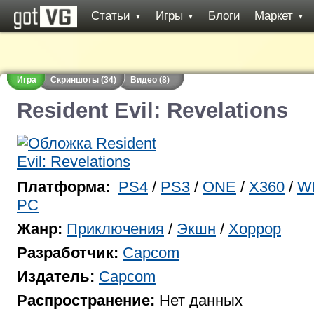
Статьи
Игры
Блоги
Маркет
▼
▼
▼
Игра
Скриншоты (34)
Видео (8)
Resident Evil: Revelations
Платформа:
PS4
/
PS3
/
ONE
/
X360
/
W
PC
Жанр:
Приключения
/
Экшн
/
Хоррор
Разработчик:
Capcom
Издатель:
Capcom
Распространение:
Нет данных