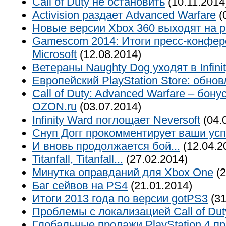
Call of Duty не остановить
(10.11.2014
Activision раздает Advanced Warfare
(
Новые версии Xbox 360 выходят на 
Gamescom 2014: Итоги пресс-конфе
Microsoft
(12.08.2014)
Ветераны Naughty Dog уходят в Infini
Европейский PlayStation Store: обно
Call of Duty: Advanced Warfare – бону
OZON.ru
(03.07.2014)
Infinity Ward поглощает Neversoft
(04.
Снуп Догг прокомментирует ваши ус
И вновь продолжается бой...
(12.04.2
Titanfall, Titanfall...
(27.02.2014)
Минутка оправданий для Xbox One
(2
Баг сейвов на PS4
(21.01.2014)
Итоги 2013 года по версии gotPS3
(31
Проблемы с локализацией Call of Dut
Глобальные продажи PlayStation 4 п