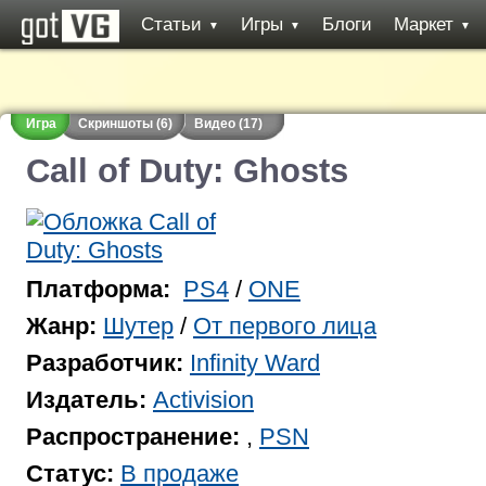
Статьи
Игры
Блоги
Маркет
▼
▼
▼
Игра
Скриншоты (6)
Видео (17)
Call of Duty: Ghosts
Платформа:
PS4
/
ONE
Жанр:
Шутер
/
От первого лица
Разработчик:
Infinity Ward
Издатель:
Activision
Распространение:
,
PSN
Статус:
В продаже