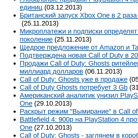
единиц
(03.12.2013)
Британский запуск Xbox One в 2 раз
(25.11.2013)
Микроплатежи и подписки определя
поколение
(25.11.2013)
Щедрое предложение от Amazon и Ta
Подтверждена новая Call of Duty в 2
Продажи Call of Duty: Ghosts ритейле
миллиард долларов
(06.11.2013)
Call of Duty: Ghosts уже в продаже
(05
Call of Duty Ghosts потребует 3 Gb
(31
Американский аналитик унизил PlaySt
One
(29.10.2013)
Раскрыт режим "Вымирание" в Call of
Battlefield 4: 900p на PlayStation 4 п
One
(27.10.2013)
Call of Duty: Ghosts - заглянем в коро