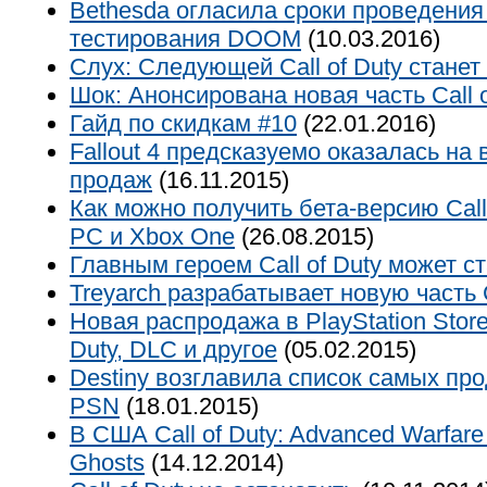
Bethesda огласила сроки проведения 
тестирования DOOM
(10.03.2016)
Слух: Следующей Call of Duty станет
Шок: Анонсирована новая часть Call o
Гайд по скидкам #10
(22.01.2016)
Fallout 4 предсказуемо оказалась на
продаж
(16.11.2015)
Как можно получить бета-версию Call o
PC и Xbox One
(26.08.2015)
Главным героем Call of Duty может с
Treyarch разрабатывает новую часть C
Новая распродажа в PlayStation Store – 
Duty, DLC и другое
(05.02.2015)
Destiny возглавила список самых пр
PSN
(18.01.2015)
В США Call of Duty: Advanced Warfar
Ghosts
(14.12.2014)