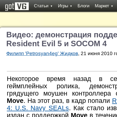
Статьи
Игры
Блоги
Маркет
▼
▼
▼
Видео: демонстрация подде
Resident Evil 5 и SOCOM 4
Филипп 'Petrosyan4eg' Жидков
, 21 июня 2010 г
Некоторое время назад в се
геймплейных ролика, демонст
грядущего моушен контроллера
Move
. На этот раз, в кадр попали
R
4: U.S. Navy SEALs
. Как стало из
издан с поддержкой
Move
в течение