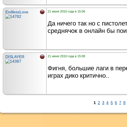
EndlessLove
21 июня 2010 года в 15:06
Да ничего так но с пистоле
среднячок в онлайн бы пои
DISLAYER
21 июня 2010 года в 15:08
Фигня, большие лаги в пер
играх дико критично..
1
2
3
4
5
6
7
8