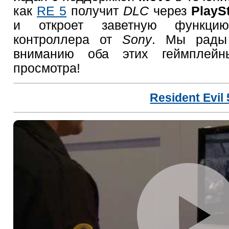
как
RE 5
получит
DLC
через
PlayS
и откроет заветную функци
контроллера от
Sony
. Мы рады
вниманию оба этих геймплейн
просмотра!
Resident Evil 