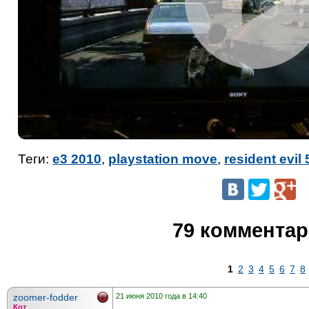
Теги:
e3 2010
,
playstation move
,
resident evil 
79 коммента
1
2
3
4
5
6
7
8
zoomer-fodder
21 июня 2010 года в 14:40
Кот