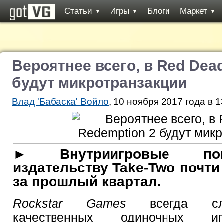
Статьи
Игры
Блоги
Маркет
▼
▼
▼
Вероятнее всего, в Red Dea
будут микротранзакции
Влад 'Бабаска' Войло
, 10 ноября 2017 года в 1
► Внутриигровые пок
издательству Take-Two почт
за прошлый квартал.
Rockstar
Games
всегда сла
качественных одиночных 