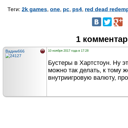
Теги:
2k games
,
one
,
pc
,
ps4
,
red dead redemp
1 коммента
Вадим666
10 ноября 2017 года в 17:28
Бустеры в Хартстоун. Ну эт
можно так делать, к тому ж
внутриигровую валюту, пр