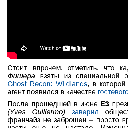
Стоит, впрочем, отметить, что к
Фишера
взяты из специальной 
Ghost Recon: Wildlands
, в которо
агент появился в качестве
гостевог
После прошедшей в июне
E3
пре
(Yves Guillermo)
заверил
обществ
франчайз не заброшен – просто в
части еще не настало. Изменил