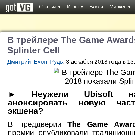
Статьи
Игры
Блоги
Маркет
▼
▼
▼
В трейлере The Game Award
Splinter Cell
Дмитрий 'Evon' Рудь
, 3 декабря 2018 года в 13
► Неужели Ubisoft нак
анонсировать новую час
экшена?
В преддверии
The Game Awar
премии опубликовали традиционн