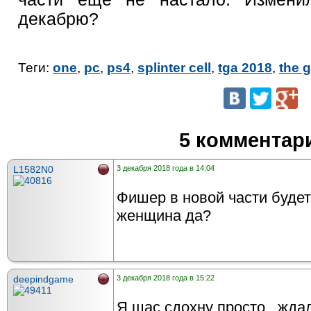
декабрю?
Теги:
one
,
pc
,
ps4
,
splinter cell
,
tga 2018
,
the 
5 комментар
L1582N0
3 декабря 2018 года в 14:04
Фишер в новой части будет
женщина да?
deepindgame
3 декабря 2018 года в 15:22
Я щас сдохну просто , жда