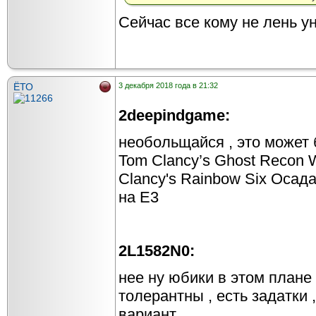
Сейчас все кому не лень у
ЁТО
3 декабря 2018 года в 21:32
2deepindgame:
необольщайся , это может 
Tom Clancy’s Ghost Recon W
Clancy's Rainbow Six Осада
на Е3
2L1582N0:
нее ну юбики в этом плане 
толерантны , есть задатки ,
вариант