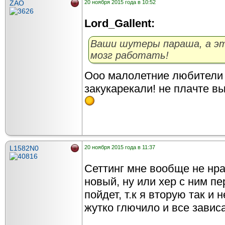
ZAO
20 ноября 2015 года в 10:52
Lord_Gallent:
Ваши шутеры параша, а э
мозг работать!
Ооо малолетние любители 
закукарекали! не плачте вы
L1582N0
20 ноября 2015 года в 11:37
Сеттинг мне вообще не нрави
новый, ну или хер с ним п
пойдет, т.к я вторую так и 
жутко глючило и все зависа