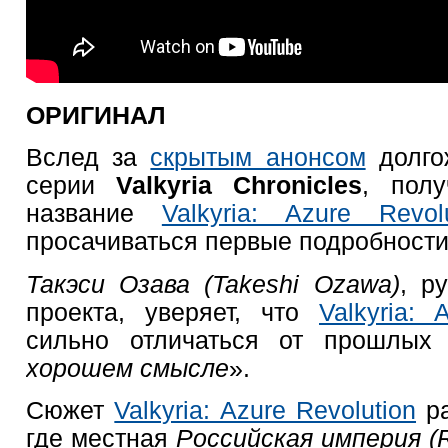
ОРИГИНАЛ
Вслед за
скрытым анонсом
долго
серии
Valkyria Chronicles
, пол
название
Valkyria: Azure Revolu
просачиваться первые подробности
Такэси Озава (Takeshi Ozawa)
, р
проекта, уверяет, что
Valkyria: 
сильно отличаться от прошлых
хорошем смысле
».
Сюжет
Valkyria: Azure Revolution
ра
где местная
Российская империя (