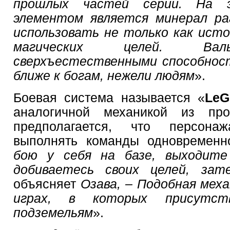
прошлых частей серии. На 
элементом является минерал ра
использовать не только как источ
магических целей. Вал
сверхъестественными способнос
ближе к богам, нежели людям
».
Боевая система называется «
LeG
аналогичной механикой из пр
предполагается, что персона
выполнять команды одновременн
бою у себя на базе, выходите
добиваетесь своих целей, зат
объясняет
Озава, – Подобная меха
играх, в которых присутст
подземельям
».