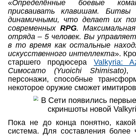
«
Определённые боевые ком
присваивать клавишам. Битвы
динамичными, что делает их по
современных
RPG
. Максимальна
отряда – 5 человек. Вы управляет
в то время как остальные наход
искусственного интеллекта
». Кр
старшего продюсера
Valkyria: A
Симосато (Yuoichi Shimisato)
, 
персонажи, способные трансформ
некоторое оружие сможет имитиров
Пока не до конца понятно, како
система. Для составления более ч