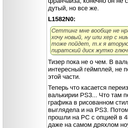
франчайза, конечно он не с
дутый, но все же.
L1582N0:
Сеттинг мне вообще не нрав
хочу новый, ну или хер с н
тоже пойдет, т.к я вторую
пиратский диск жутко глючи
Тизер пока не о чем. В ва
интересный геймплей, не п
этой части.
Теперь что касается переи
валькирии PS3... Что там 
графика в рисованном стил
выглядела и на PS3. Потом
прошли на PC с опцией в 4
даже на самом дряхлом но