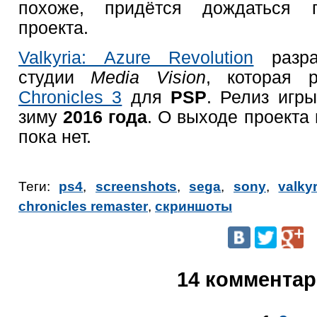
похоже, придётся дождаться 
проекта.
Valkyria: Azure Revolution
разра
студии
Media Vision
, которая 
Chronicles 3
для
PSP
. Релиз игр
зиму
2016 года
. О выходе проекта
пока нет.
Теги:
ps4
,
screenshots
,
sega
,
sony
,
valky
chronicles remaster
,
скриншоты
14 коммента