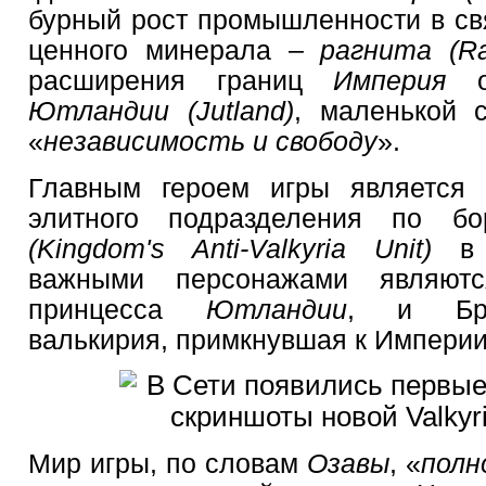
бурный рост промышленности в свя
ценного минерала –
рагнита (Ra
расширения границ
Империя
Ютландии (Jutland)
, маленькой 
«
независимость и свободу
».
Главным героем игры является
элитного подразделения по б
(Kingdom's Anti-Valkyria Unit)
важными персонажами являю
принцесса
Ютландии
, и Брун
валькирия, примкнувшая к Империи
Мир игры, по словам
Озавы
, «
полн