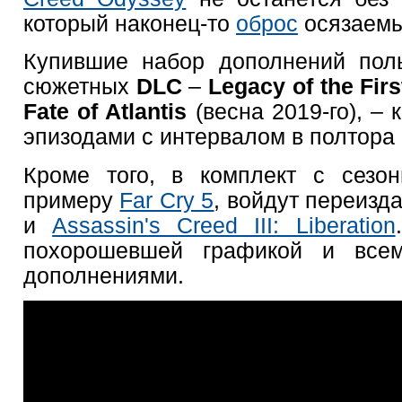
который наконец-то
оброс
осязаемы
Купившие набор дополнений поль
сюжетных
DLC
–
Legacy of the Firs
Fate of Atlantis
(весна 2019-го), – 
эпизодами с интервалом в полтора
Кроме того, в комплект с сезо
примеру
Far Cry 5
, войдут переизд
и
Assassin's Creed III: Liberation
похорошевшей графикой и все
дополнениями.