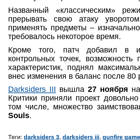
Названный «классическим» ре
прерывать свою атаку уворотом
применять предметы – изначальн
требовалось некоторое время.
Кроме того, патч добавил в и
контрольных точек, возможность 
характеристик, поднял максимал
внес изменения в баланс после 80 
Darksiders III
вышла
27 ноября
н
Критики приняли проект довольн
том числе, множество заимствов
Souls
.
Теги:
darksiders 3
,
darksiders iii
,
gunfire gam