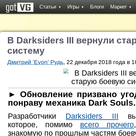
Статьи
Игры
Блоги
Маркет
▼
▼
▼
В Darksiders III вернули ст
систему
Дмитрий 'Evon' Рудь
, 22 декабря 2018 года в 1
► Обновление призвано уго
понраву механика Dark Souls.
Разработчики
Darksiders III
вып
которое, помимо
всего прочего
знакомую по прошлым частям боев