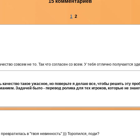
15 комментариев
1
2
чество совсем не то. Так что согласен со всем. У тебя отлично получается зд
ь качество такое ужасное, но поверьте я делаю все, чтобы решить эту про
анием. Задачей было - перевод ролика для тех игроков, которые не знают
превратилась в "твоя невинность" ))) Торопился, поди?