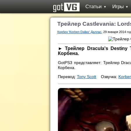
Статьи
Игры
▼
▼
Трейлер Castlevania: Lord
Корбен 'Korben Dallas' Даллас
, 29 января 2014 го
► Трейлер Dracula's Destiny T
Корбена.
GotPS3 представляет: Трейлер Dracul
Корбена.
Перевод:
Tony Scott
Озвучка:
Korben