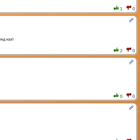
1
0
унд нах!
2
0
0
0