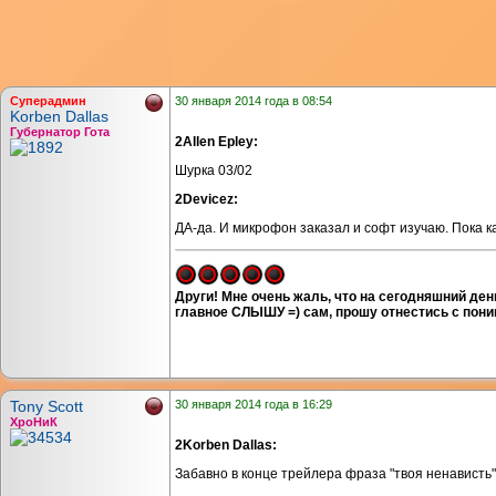
Суперадмин
30 января 2014 года в 08:54
Korben Dallas
Губернатор Гота
2Allen Epley:
Шурка 03/02
2Devicez:
ДА-да. И микрофон заказал и софт изучаю. Пока ка
Други! Мне очень жаль, что на сегодняшний ден
главное СЛЫШУ =) сам, прошу отнестись с поним
Tony Scott
30 января 2014 года в 16:29
ХроНиК
2Korben Dallas:
Забавно в конце трейлера фраза "твоя ненависть" 