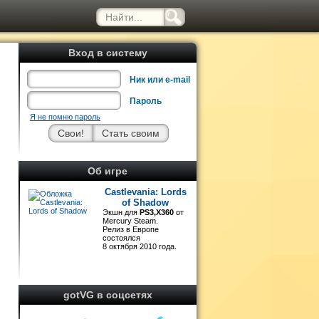
Вход в систему
Ник или e-mail
Пароль
Я не помню пароль
и
Об игре
Castlevania: Lords
of Shadow
Экшн для
PS3,X360
от
Mercury Steam.
Релиз в Европе
состоялся
8 октября 2010 года.
gotVG в соцсетях