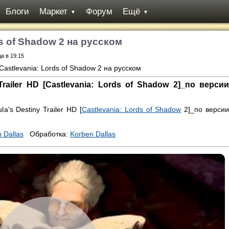
Блоги
Маркет
Форум
Ещё
▼
▼
s of Shadow 2 на русском
да в 19:15
railer HD [Castlevania: Lords of Shadow 2]_по версии
a's Destiny Trailer HD [
Castlevania: Lords of Shadow
2]_по верси
 Dallas
Обработка:
Korben Dallas