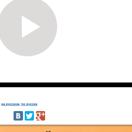
,
на русском
,
по русски