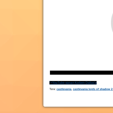
">YouTube-канал Korben Dallas'а
.
Теги:
castlevania
,
castlevania lords of shadow 2