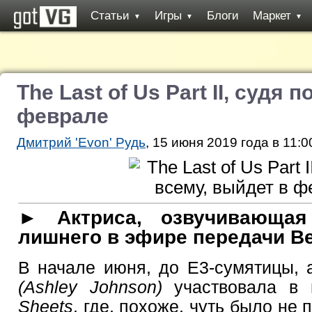
Статьи
Игры
Блоги
Маркет
▼
▼
▼
The Last of Us Part II, судя 
феврале
Дмитрий 'Evon' Рудь
, 15 июня 2019 года в 11:0
► Актриса, озвучивающая
лишнего в эфире передачи Be
В начале июня, до E3-сумятицы, 
(Ashley Johnson)
участвовала в 
Sheets
, где, похоже, чуть было не