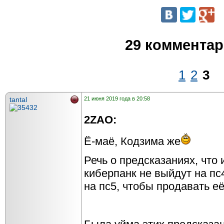
29 коммента
1
2
3
tantal
21 июня 2019 года в 20:58
2ZAO:
Ё-маё, Кодзима же
Речь о предсказаниях, что 
киберпанк не выйдут на пс
на пс5, чтобы продавать её