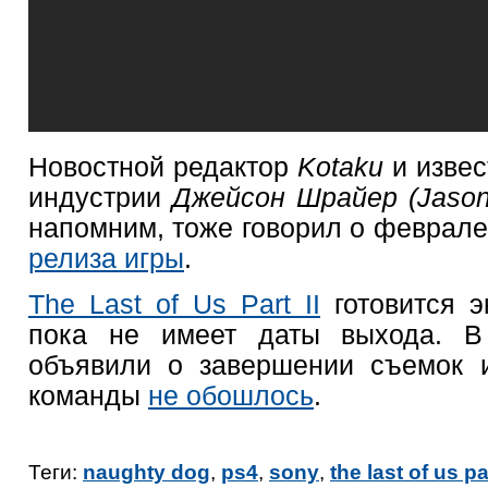
Новостной редактор
Kotaku
и изве
индустрии
Джейсон Шрайер (Jason
напомним, тоже говорил о феврале
релиза игры
.
The Last of Us Part II
готовится 
пока не имеет даты выхода. В 
объявили о завершении съемок и
команды
не обошлось
.
Теги:
naughty dog
,
ps4
,
sony
,
the last of us pa