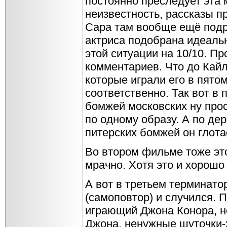
постоянно преследует эта 
неизвестность, рассказы пр
Сара там вообще ещё подр
актриса подобрана идеальн
этой ситуации на 10/10. П
комментариев. Что до Кай
которые играли его в пято
соответственно. Так вот в 
бомжей московских ну прост
по одному образу. А по де
питерских бомжей он глота
Во втором фильме тоже это
мрачно. Хотя это и хорошо
А вот в третьем терминатор
(самоповтор) и случился. 
играющий Джона Конора, н
Джона, ненужные шуточки-х