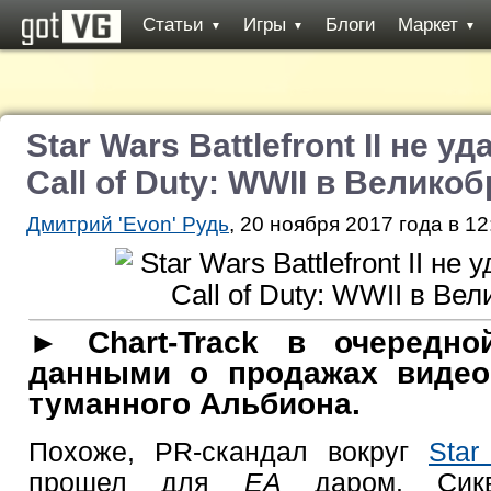
Статьи
Игры
Блоги
Маркет
▼
▼
▼
Star Wars Battlefront II не у
Call of Duty: WWII в Велико
Дмитрий 'Evon' Рудь
, 20 ноября 2017 года в 12
► Chart-Track в очередно
данными о продажах видео
туманного Альбиона.
Похоже, PR-скандал вокруг
Star
прошел для
EA
даром. Сик