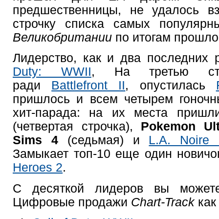
предшественницы, не удалось в
строчку списка самых популярн
Великобритании
по итогам прошло
Лидерство, как и два последних 
Duty: WWII
, На третью стро
ради
Battlefront II
, опустилась
пришлось и всем четырем гоноч
хит-парада: на их места приш
(четвертая строчка),
Pokemon Ul
Sims 4
(седьмая) и
L.A. Noire
Замыкает топ-10 еще один нович
Heroes 2
.
С десяткой лидеров вы можете
Цифровые продажи
Chart-Track
как