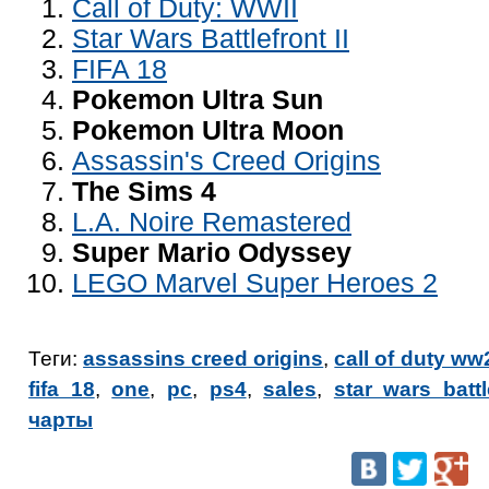
Call of Duty: WWII
Star Wars Battlefront II
FIFA 18
Pokemon Ultra Sun
Pokemon Ultra Moon
Assassin's Creed Origins
The Sims 4
L.A. Noire Remastered
Super Mario Odyssey
LEGO Marvel Super Heroes 2
Теги:
assassins creed origins
,
call of duty ww
fifa 18
,
one
,
pc
,
ps4
,
sales
,
star wars battl
чарты