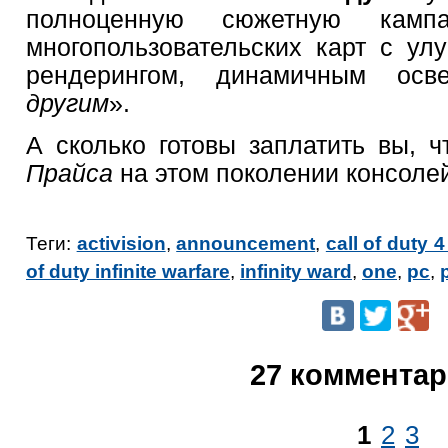
полноценную сюжетную кам
многопользовательских карт с ул
рендерингом, динамичным ос
другим
».
А сколько готовы заплатить вы, ч
Прайса
на этом поколении консоле
Теги:
activision
,
announcement
,
call of duty 
of duty infinite warfare
,
infinity ward
,
one
,
pc
,
27 коммента
1
2
3