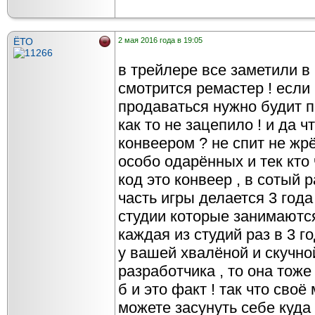
ЁТО
2 мая 2016 года в 19:05
в трейлере все заметили в 
смотрится ремастер ! если
продаваться нужно будит п
как то не зацепило ! и да 
конвеером ? не спит не жрё
особо одарённых и тек кто 
код это конвеер , в сотый р
часть игры делается 3 года 
студии которые занимаются
каждая из студий раз в 3 го
у вашей хвалёной и скучно
разработчика , то она тож
б и это факт ! так что своё
можете засунуть себе куда