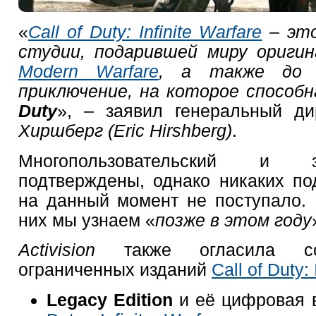
«
Call of Duty: Infinite Warfare
– это
студии, подарившей миру ориги
Modern Warfare
, а также до б
приключение, на которое способ
Duty
», – заявил генеральный д
Хиршберг (Eric Hirshberg)
.
Многопользовательский и 
подтверждены, однако никаких по
на данный момент не поступало.
них мы узнаем «
позже в этом году
Activision
также огласила с
ограниченных изданий
Call of Duty: 
Legacy Edition
и её цифровая 