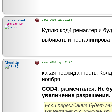
megasnake4
2 мая 2016 года в 19:34
Легендарный
Куплю код4 ремастер и буд
выбивать и носталигирова
DimokUp
2 мая 2016 года в 20:47
какая неожиданность. Колд
ноября.
COD4: размечтался. Не б
увеличения разрешения.
Если переиздание будет за
косметических улучшениях