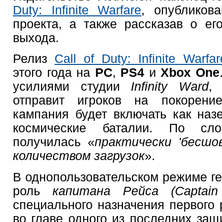
Duty: Infinite Warfare
, опубликов
проекта, а также рассказав о ег
выхода.
Релиз
Call of Duty: Infinite Warfar
этого года на
PC
,
PS4
и
Xbox One
усилиями студии
Infinity Ward
,
отправит игроков на покорени
кампания будет включать как наз
космические баталии. По с
получилась «
практически 'бесшо
количеством загрузок
».
В однопользовательском режиме ге
роль
капитана Рейса (Captain
специального назначения первого 
во главе одного из последних за