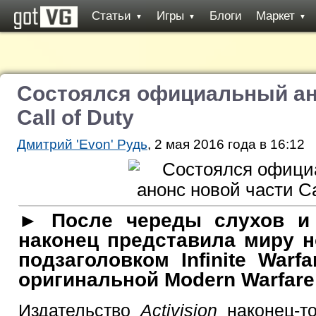
Статьи
Игры
Блоги
Маркет
▼
▼
▼
Состоялся официальный ан
Call of Duty
Дмитрий 'Evon' Рудь
, 2 мая 2016 года в 16:12
► После череды слухов и т
наконец представила миру но
подзаголовком Infinite Warf
оригинальной Modern Warfare
Издательство
Activision
наконец-