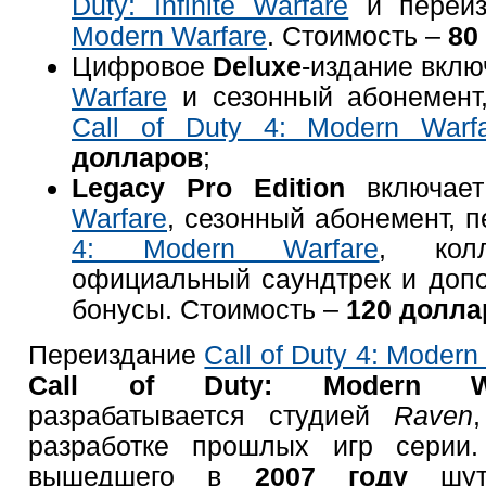
Duty: Infinite Warfare
и переи
Modern Warfare
. Стоимость –
80
Цифровое
Deluxe
-издание вкл
Warfare
и сезонный абонемент,
Call of Duty 4: Modern Warf
долларо
в
;
Legacy Pro Edition
включае
Warfare
, сезонный абонемент, 
4: Modern Warfare
, колл
официальный саундтрек и доп
бонусы. Стоимость –
120 долла
Переиздание
Call of Duty 4: Modern
Call of Duty: Modеrn Wa
разрабатывается студией
Raven
разработке прошлых игр серии.
вышедшего в
2007 году
шу