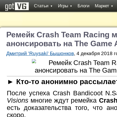
Статьи
Игры
Блоги
Маркет
▼
▼
▼
Ремейк Crash Team Racing м
анонсировать на The Game 
Дмитрий 'Ruysaki' Бышонков
, 4 декабря 2018 г
► Кто-то анонимно рассылае
После успеха Crash Bandicoot N.S
Visions
многие ждут ремейка
Crash
есть доказательства того, что ан
скоро.