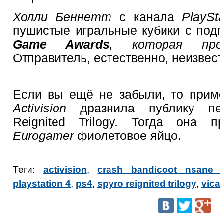
Холли Беннетт
с канала
PlaySt
пушистые игральные кубики с под
Game Awards
, которая пр
Отправитель, естественно, неизвес
Если вы ещё не забыли, то прим
Activision
дразнила публику пе
Reignited Trilogy. Тогда она 
Eurogamer
фиолетовое яйцо.
Теги:
activision
,
crash bandicoot nsane t
playstation 4
,
ps4
,
spyro reignited trilogy
,
vica