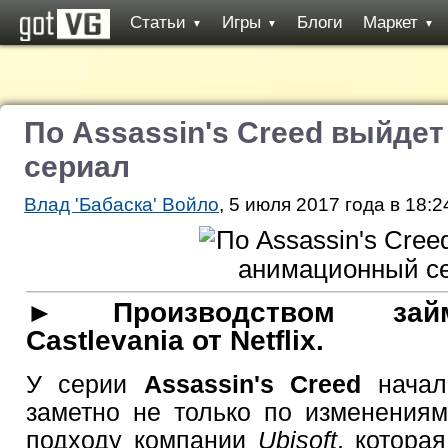
Статьи
Игры
Блоги
Маркет
▼
▼
▼
По Assassin's Creed выйде
сериал
Влад 'Бабаска' Войло
, 5 июля 2017 года в 18:2
► Производством зай
Castlevania от Netflix.
У серии
Assassin's Creed
начал
заметно не только по изменениям
подходу компании
Ubisoft
, котора