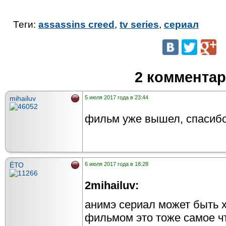
Теги:
assassins creed
,
tv series
,
сериал
2 коммента
mihailuv
5 июля 2017 года в 23:44
фильм уже вышел, спасибо
ЁТО
6 июля 2017 года в 18:28
2mihailuv:
анимэ сериал может быть х
фильмом это тоже самое чт