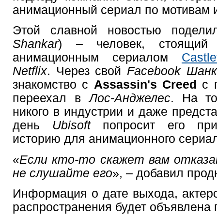
анимационный сериал по мотивам 
Этой славной новостью подел
Shankar
) – человек, стоящий 
анимационным сериалом
Castle
Netflix
. Через свой
Facebook Шан
знакомство с
Assassin's Creed
с п
переехал в
Лос
-
Анджелес
. На т
никого в индустрии и даже предста
день
Ubisoft
попросит его прид
историю для анимационного сериа
«
Если кто-то скажет вам отказа
не слушайте его
», – добавил прод
Информация о дате выхода, актерс
распространения будет объявлена 