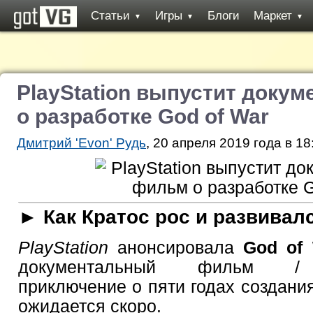
Статьи
Игры
Блоги
Маркет
▼
▼
▼
PlayStation выпустит доку
о разработке God of War
Дмитрий 'Evon' Рудь
, 20 апреля 2019 года в 18
► Как Кратос рос и развивалс
PlayStation
анонсировала
Gоd of 
документальный фильм / к
приключение о пяти годах создан
ожидается скоро.