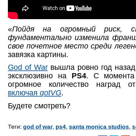
«
Пойдя на огромный риск, с
фундаментально изменила франши
свое почетное место среди леген
завязка картины.
God of War
вышла ровно год назад
эксклюзивно на
PS4
. С момента
огромное количество наград от
включая
gotVG
.
Будете смотреть?
Теги:
god of war
,
ps4
,
santa monica studios
,
s