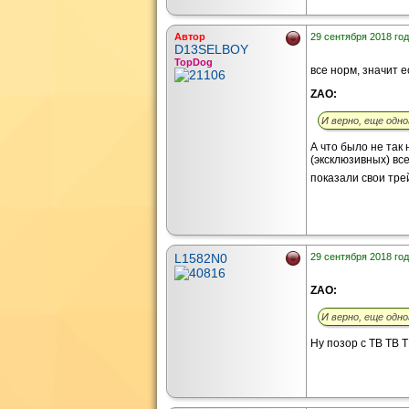
Автор
29 сентября 2018 год
D13SELBOY
TopDog
все норм, значит е
ZAO:
И верно, еще одно
А что было не так
(эксклюзивных) вс
показали свои тре
L1582N0
29 сентября 2018 год
ZAO:
И верно, еще одно
Ну позор с ТВ ТВ 