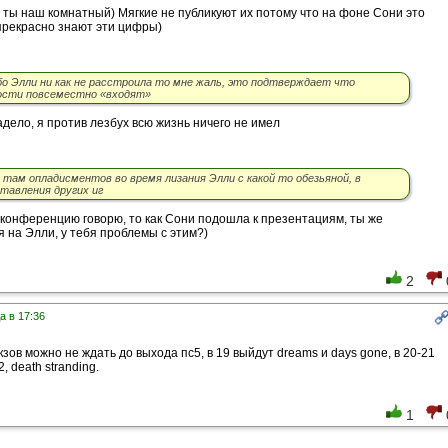
ты наш комнатный) Мягкие не публикуют их потому что на фоне Сони это
 прекрасно знают эти цифры)
збо Элли ни как не расстроила то мне жаль, это подтверждает что
ности повсеместно «входят»
дело, я против лезбух всю жизнь ничего не имел
 там опладисментов во время лизания Элли с какой то обезьяной, в
тавления других иг
конференцию говорю, то как Сони подошла к презентациям, ты же
 на Элли, у тебя проблемы с этим?)
2
а в 17:36
кзов можно не ждать до выхода пс5, в 19 выйдут dreams и days gone, в 20-21
 2, death stranding.
1