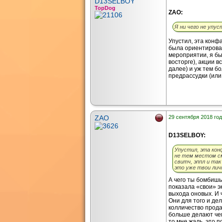
D13SELBOY
TopDog
ZAO:
Я ни чего не упус
Упустил, эта конф
была ориентирова
мероприятии, я бы
восторге), акции в
далее) и уж тем б
предрассудки (или
ZAO
29 сентября 2018 год
D13SELBOY:
Упустил, эта кон
не тем местом см
свитч, эппл и так
это уже твои лич
А чего ты бомбишь
показала «свои» э
выхода оновых. И 
Они для того и де
колличество прода
больше делают чем
то мне жаль, это 