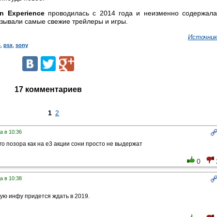
on Experience
проводилась с 2014 года и неизменно содержала
зывали самые свежие трейлеры и игры.
Источник
4
,
psx
,
sony
17 комментариев
1
2
а в 10:36
го позора как на е3 акции сони просто не выдержат
0
а в 10:38
вую инфу придется ждать в 2019.