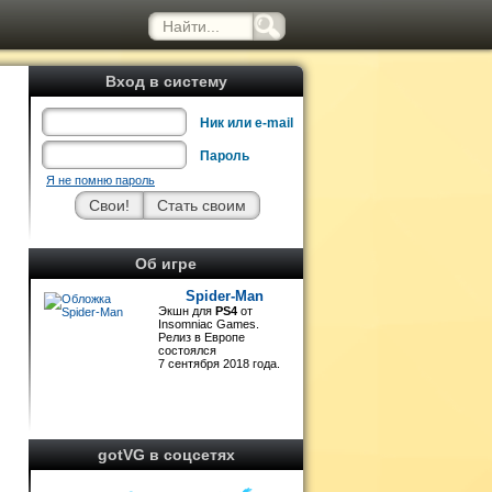
Вход в систему
Ник или e-mail
Пароль
Я не помню пароль
Об игре
Spider-Man
Экшн для
PS4
от
Insomniac Games.
Релиз в Европе
а
состоялся
7 сентября 2018 года.
л
а
gotVG в соцсетях