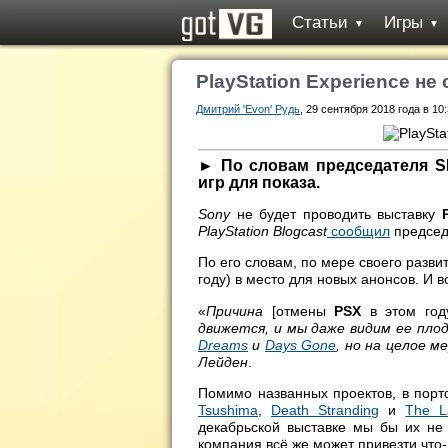
Статьи
Игры
▼
▼
PlayStation Experience не
Дмитрий 'Evon' Рудь
, 29 сентября 2018 года в 10
► По словам председателя SI
игр для показа.
Sony
не будет проводить выставку
PlayStation Blogcast
сообщил
предсе
По его словам, по мере своего разви
году) в место для новых анонсов. И в
«
Причина
[отмены
PSX
в этом го
движется, и мы даже видим ее пло
Dreams
и
Days Gone
, но на целое 
Лейден
.
Помимо названных проектов, в пор
Tsushima
,
Death Stranding
и
The L
декабрьской выставке мы бы их не
компания всё же может привезти что-