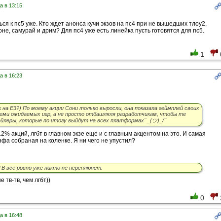
а в 13:15
ся к пс5 уже. Кто ждет анонса кучи экзов на пс4 при не вышедших тлоу2,
оне, самурай и дрим? Для пс4 уже есть линейка пусть готовятся для пс5.
1
а в 16:23
 на E3?) По моему акции Сони только выросли, она показала геймплей своих
семи ожидаемых игр, а не просто отбашляля разработчикам, чтобы те
ейлеры, которые по итогу выйдут на всех платформах¯_(ツ)_/¯
2% акций, лгбт в главном экзе еще и с главным акцентом на это. И самая
фа собраная на коленке. Я ни чего не упустил?
ТВ все ровно уже никто не переплюнет.
 тв-тв, чем лгбт))
0
а в 16:48