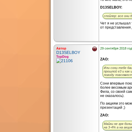
D13SELBOY:
спойлер: все они 
Чет я не услышал 
от представления 
Автор
29 сентября 2018 год
D13SELBOY
TopDog
ZAO:
Или сони тебе ба
прошлой е3 и как 
поводу повсемест
Сони впервые пока
более весомым ар
Фила, со своей сам
не оказалось).
По акциям это мож
презентаций ;)
ZAO:
Майки не зря бол
на 3-4% а на акци