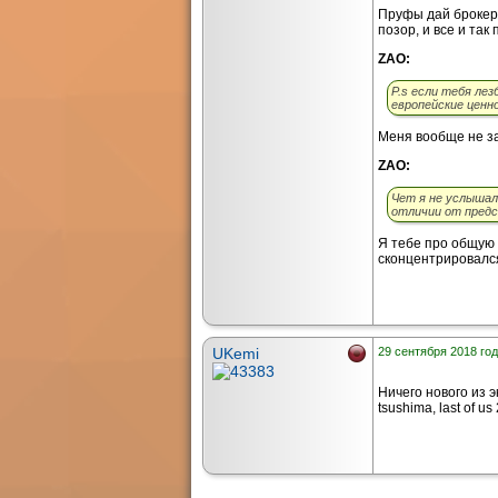
Пруфы дай брокер 
позор, и все и так
ZAO:
P.s если тебя ле
европейские цен
Меня вообще не за
ZAO:
Чет я не услышал
отличии от предс
Я тебе про общую 
сконцентрировался
UKemi
29 сентября 2018 год
Ничего нового из э
tsushima, last of us