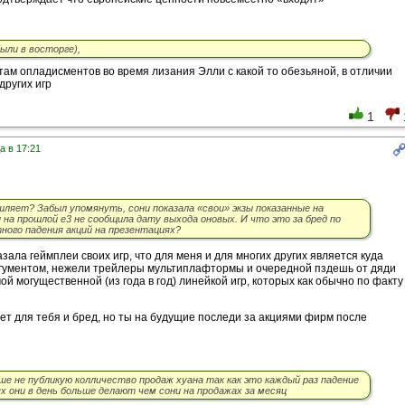
были в восторге),
там опладисментов во время лизания Элли с какой то обезьяной, в отличии
других игр
1
а в 17:21
шляет? Забыл упомянуть, сони показала «свои» экзы показанные на
и на прошлой е3 не сообщила дату выхода оновых. И что это за бред по
ного падения акций на презентациях?
зала геймплеи своих игр, что для меня и для многих других является куда
гументом, нежели трейлеры мультиплафтормы и очередной пздешь от дяди
ой могущественной (из года в год) линейкой игр, которых как обычно по факту
ет для тебя и бред, но ты на будущие последи за акциями фирм после
ьше не публикую колличество продаж хуана так как это каждый раз падение
ях они в день больше делают чем сони на продажах за месяц