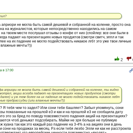
тил?
а априори не могла быть самой дешевой и собранной на коленке, просто она
на на журналистов, которые непосредственно находились на самом
 на твоем месте послушал отзывы о конфе от них (спойлер: все они были в
сегда падают на презентациях новых продуктов (смотри свитч, эппл и так
олее на их падение не могло подействовать никакое лгбт это уже твои личные
 влажные мечты?))
2
а в 17:00
фа априори не могла быть самой дешевой и собранной на коленке, ты видно
отрел, акции всегда падают на презентациях новых продуктов (смотри
 далее) и уж тем более на их падение не могло подействовать никакое лгбт
ные предрассудки (или влажные мечты?))
? Я тебя чем то задел? Или сони тебе башляет? Забыл упомянуть, сони
кзы показанные на прошлой е3 и как и на прошлой е3 не сообщила дату
что это за бред по поводу повсеместного падения акций на презентациях?
лаются чтоб деньжат подсобирать. Майки не зря больше не публикую
ж хуана так как это каждый раз падение на 3-4% а на акциях они в день
 сони на продажах за месяц. P.s если тебя лезбо Элли ни как не расстроила
подтверждает что европейские ценности повсеместно «входят»