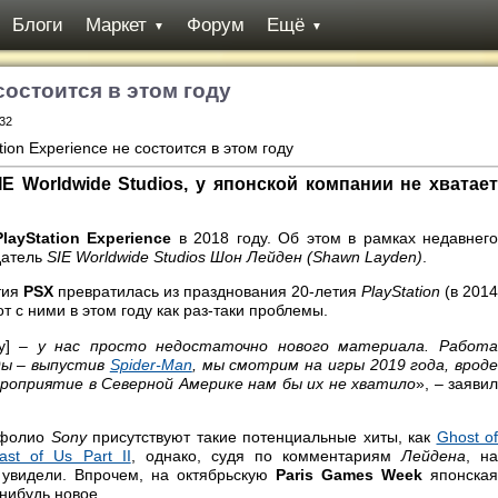
Блоги
Маркет
Форум
Ещё
▼
▼
 состоится в этом году
:32
E Worldwide Studios, у японской компании не хватает
PlayStation Experience
в 2018 году. Об этом в рамках недавнего
датель
SIE Worldwide Studios Шон Лейден (Shawn Layden)
.
тия
PSX
превратилась из празднования 20-летия
PlayStation
(в 2014
от с ними в этом году как раз-таки проблемы.
ду]
– у нас просто недостаточно нового материала. Работ
ды – выпустив
Spider-Man
, мы смотрим на игры 2019 года, вроде
мероприятие в Северной Америке нам бы их не хватило
», – заяви
тфолио
Sony
присутствуют такие потенциальные хиты, как
Ghost of
ast of Us Part II
, однако, судя по комментариям
Лейдена
, н
 увидели. Впрочем, на октябрьскую
Paris Games Week
японская
нибудь новое.