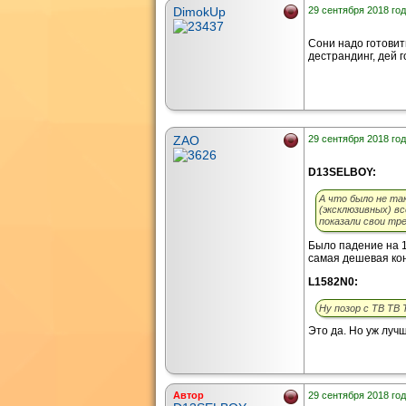
DimokUp
29 сентября 2018 год
Сони надо готовить
дестрандинг, дей г
ZAO
29 сентября 2018 год
D13SELBOY:
А что было не так
(эксклюзивных) в
показали свои тр
Было падение на 1
самая дешевая кон
L1582N0:
Ну позор с ТВ ТВ 
Это да. Но уж лучше
Автор
29 сентября 2018 год