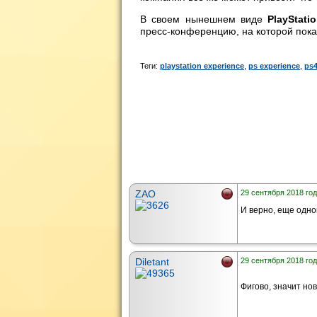
В своем нынешнем виде
PlayStati
пресс-конференцию, на которой пока
Теги:
playstation experience
,
ps experience
,
ps
ZAO
29 сентября 2018 год
И верно, еще одно
Diletant
29 сентября 2018 год
Фигово, значит но