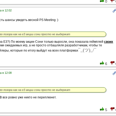
0
а в 12:02
сть шансы увидеть весной PS Meeting :)
го позора как на е3 акции сони просто не выдержат
 на E3?) По моему акции Сони только выросли, она показала геймплей
своих
еми ожидаемых игр, а не просто отбашляля разработчикам, чтобы те
¯_(ツ)_/¯
йлеры, которые по итогу выйдут на всех платформах
6
а в 12:08
го позора как на е3 акции сони просто не выдержат
ТВ все ровно уже никто не переплюнет.
5