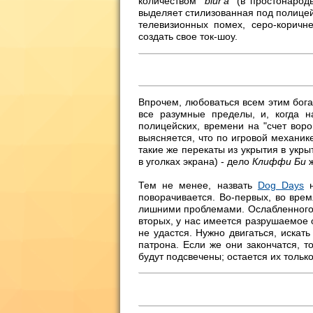
количеством "
blur'а
" (в простонаро
выделяет стилизованная под полицей
телевизионных помех, серо-коричн
создать свое ток-шоу.
Впрочем, любоваться всем этим бога
все разумные пределы, и, когда н
полицейских, времени на "счет вор
выясняется, что по игровой механи
такие же перекаты из укрытия в укры
в уголках экрана) - дело
Клиффи Би
ж
Тем не менее, назвать
Dog Days
н
поворачивается. Во-первых, во время
лишними проблемами. Ослабленного п
вторых, у нас имеется разрушаемое о
не удастся. Нужно двигаться, искат
патрона. Если же они закончатся, то
будут подсвечены; остается их тольк