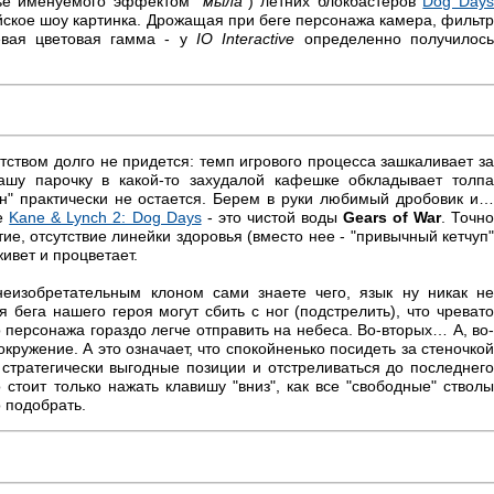
дье именуемого эффектом "
мыла
") летних блокбастеров
Dog Day
ское шоу картинка. Дрожащая при беге персонажа камера, фильтр
евая цветовая гамма - у
IO Interactive
определенно получилос
тством долго не придется: темп игрового процесса зашкаливает за
ашу парочку в какой-то захудалой кафешке обкладывает толпа
он" практически не остается. Берем в руки любимый дробовик и…
ке
Kane & Lynch 2: Dog Days
- это чистой воды
Gears of War
. Точн
тие, отсутствие линейки здоровья (вместо нее - "привычный кетчуп"
ивет и процветает.
еизобретательным клоном сами знаете чего, язык ну никак н
 бега нашего героя могут сбить с ног (подстрелить), что чревато
ерсонажа гораздо легче отправить на небеса. Во-вторых… А, во-
кружение. А это означает, что спокойненько посидеть за стеночкой
ь стратегически выгодные позиции и отстреливаться до последнего
 стоит только нажать клавишу "вниз", как все "свободные" стволы
о подобрать.