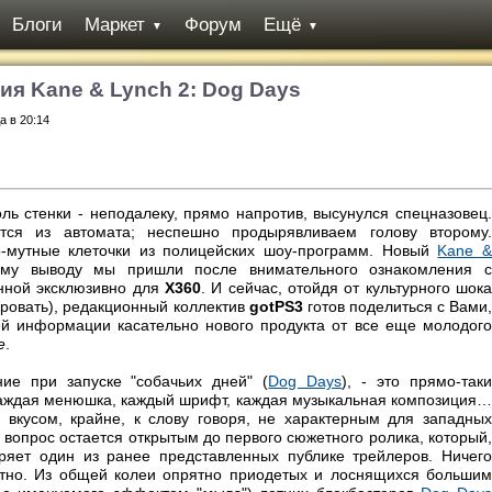
Блоги
Маркет
Форум
Ещё
▼
▼
ия Kane & Lynch 2: Dog Days
а в 20:14
ь стенки - неподалеку, прямо напротив, высунулся спецназовец.
тся из автомата; неспешно продырявливаем голову второму.
-мутные клеточки из полицейских шоу-программ. Новый
Kane 
ому выводу мы пришли после внимательного ознакомления с
нной эксклюзивно для
X360
. И сейчас, отойдя от культурного шока
ировать), редакционный коллектив
gotPS3
готов поделиться с Вами
ей информации касательно нового продукта от все еще молодого
e
.
ие при запуске "собачьих дней" (
Dog Days
), - это прямо-так
Каждая менюшка, каждый шрифт, каждая музыкальная композиция…
 вкусом, крайне, к слову говоря, не характерным для западных
 - вопрос остается открытым до первого сюжетного ролика, который
оряет один из ранее представленных публике трейлеров. Ничего
рятно. Из общей колеи опрятно приодетых и лоснящихся большим