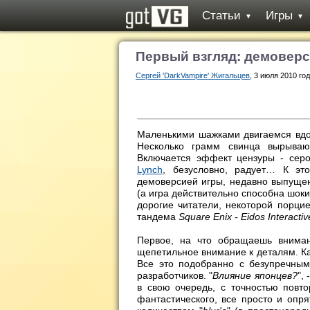
Статьи
Игры
▼
▼
Первый взгляд: демоверс
Сергей 'DarkVampire' Жигальцев
, 3 июля 2010 год
Маленькими шажками двигаемся вдол
Несколько грамм свинца вырываю
Включается эффект цензуры - серо
Lynch
, безусловно, радует… К эт
демоверсией игры, недавно выпуще
(а игра действительно способна шок
дорогие читатели, некоторой порци
тандема
Square Enix - Eidos Interactiv
Первое, на что обращаешь вниман
щепетильное внимание к деталям. 
Все это подобранно с безупречным
разработчиков. "
Влияние японцев?
",
в свою очередь, с точностью повт
фантастического, все просто и оп