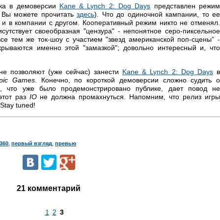
вка в демоверсии
Kane & Lynch 2: Dog Days
представлен режи
 Вы можете прочитать
здесь
). Что до одиночной кампании, то ее
к и в компании с другом. Кооперативный режим никто не отменял.
сутствует своеобразная "цензура" - непонятное серо-пиксельное
се тем же ток-шоу с участием "звезд американской поп-сцены” -
крываются именно этой "замазкой"; довольно интересный и, что
не позволяют (уже сейчас) занести
Kane & Lynch 2: Dog Days
pic Games
. Конечно, по короткой демоверсии сложно судить 
о, что уже было продемонстрировано публике, дает повод не
 этот раз
IO
не должна промахнуться. Напомним, что релиз игры
Stay tuned!
360
,
первый взгляд
,
превью
21 комментарий
1
2
3