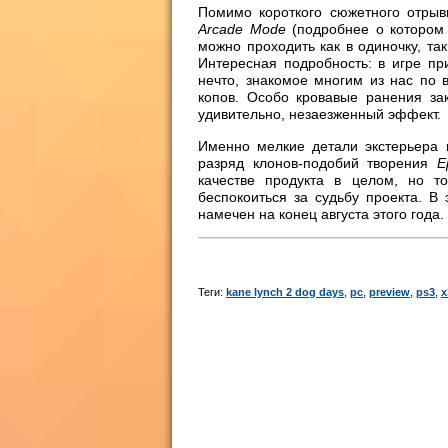
Помимо короткого сюжетного отры
Arcade Mode
(подробнее о котором
можно проходить как в одиночку, та
Интересная подробность: в игре при
нечто, знакомое многим из нас по в
копов. Особо кровавые ранения за
удивительно, незаезженный эффект.
Именно мелкие детали экстерьера 
разряд клонов-подобий творения
E
качестве продукта в целом, но т
беспокоиться за судьбу проекта. В
намечен на конец августа этого года. 
Теги:
kane lynch 2 dog days
,
pc
,
preview
,
ps3
,
x