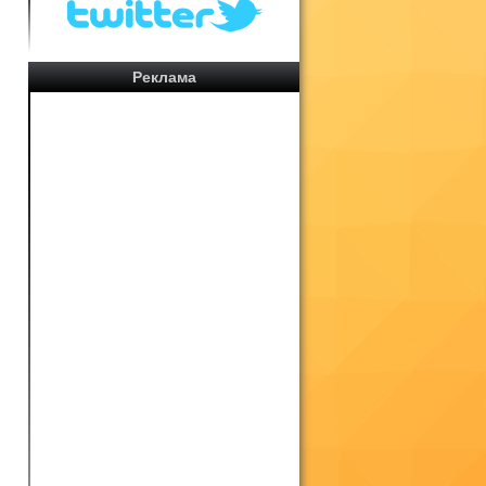
s
ь
Реклама
о
е