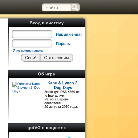
Вход в систему
Ник или e-mail
Пароль
Я не помню пароль
&
Об игре
Kane & Lynch 2:
,
Dog Days
Экшн для
PS3,X360
от
Io Interactive.
Релиз в Европе
состоялся
и
20 августа 2010 года.
,
gotVG в соцсетях