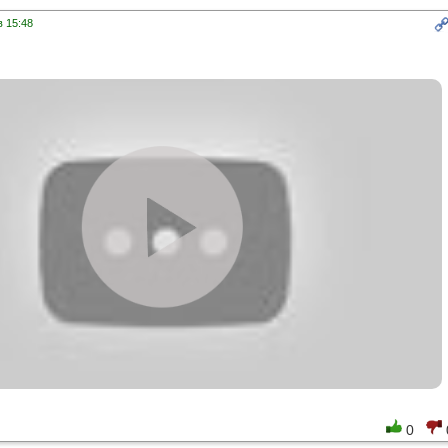
в 15:48
0