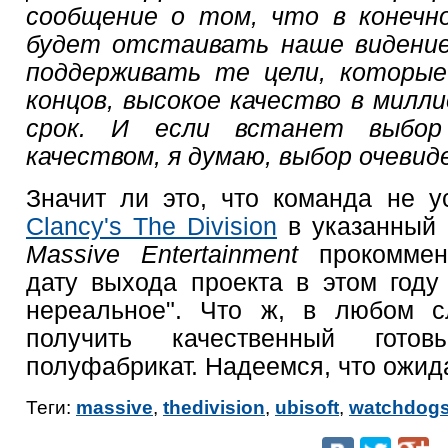
сообщение о том, что в конечн
будет отстаивать наше видение
поддерживать те цели, которые
концов, высокое качество в милли
срок. И если встанет выбо
качеством, я думаю, выбор очевиде
Значит ли это, что команда не у
Clancy's The Division
в указанный 
Massive Entertainment
прокомме
дату выхода проекта в этом году
нереальное". Что ж, в любом с
получить качественный гот
полуфабрикат. Надеемся, что ожида
Теги:
massive
,
thedivision
,
ubisoft
,
watchdog