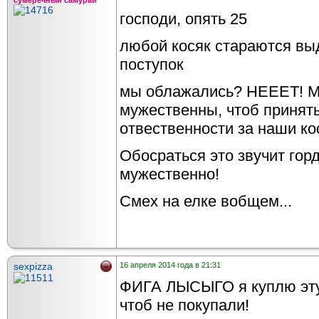
сумеречный самурай
господи, опять 25
любой косяк стараются выд
поступок
мы облажались? НЕЕЕТ! М
мужественны, чтоб принят
отвественности за наши ко
Обосраться это звучит горд
мужественно!
Смех на елке вобщем...
sexpizza
16 апреля 2014 года в 21:31
ФИГА ЛЫСЫГО я куплю эту и
чтоб не покупали!