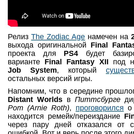
Релиз
The Zodiac Age
намечен на
выхода оригинальной
Final Fant
проекта для
PS4
будет базиро
варианте
Final Fantasy XII
под н
Job System
, который
сущест
остальных версий игры.
Напомним, что в середине прошлог
Distant Worlds
в
Питтсбурге
ди
Рот (Arnie Roth)
,
проговорился
о 
находится ремейк/переиздание
Fi
через пару дней отказался от с
ошибкой. Вот и верь после этого д