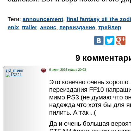
Теги:
announcement
,
final fantasy xii the zo
enix
,
trailer
,
анонс
,
переиздание
,
трейлер
9 комментар
sid_meier
6 июня 2016 года в 20:03
Это конечно очень хорошо
переиздания FF10 напраши
мимо PS3 (не думаю что он
надежда что хотя бы для 
пилить. А так ..(
Да и очень большая вероя