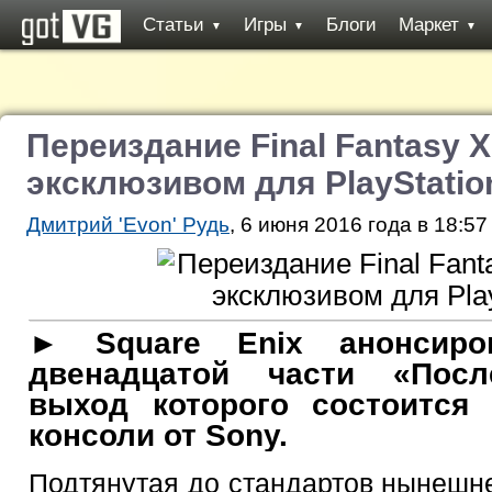
Статьи
Игры
Блоги
Маркет
▼
▼
▼
Переиздание Final Fantasy X
эксклюзивом для PlayStatio
Дмитрий 'Evon' Рудь
, 6 июня 2016 года в 18:57
► Square Enix анонсиро
двенадцатой части «Посл
выход которого состоится
консоли от Sony.
Подтянутая до стандартов нынешне