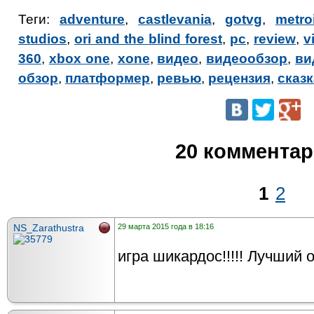
Теги:
adventure
,
castlevania
,
gotvg
,
metro
studios
,
ori and the blind forest
,
pc
,
review
,
v
360
,
xbox one
,
xone
,
видео
,
видеообзор
,
ви
обзор
,
платформер
,
ревью
,
рецензия
,
сказк
20 коммента
1
2
NS_Zarathustra
29 марта 2015 года в 18:16
игра шикардос!!!!! Лучший 