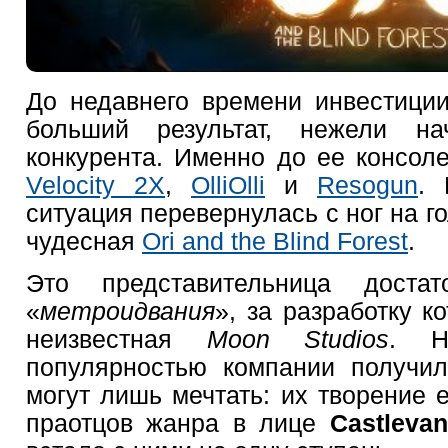
До недавнего времени инвестиц
больший результат, нежели на
конкурента. Именно до ее консол
Velocity 2X
,
OlliOlli
и
Resogun
. 
ситуация перевернулась с ног на го
чудесная
Ori and the Blind Forest
.
Это представительница доста
«
метроидвания
», за разработку к
неизвестная
Moon Studios
. Н
популярностью компании получил
могут лишь мечтать: их творение 
праотцов жанра в лице
Castlevan