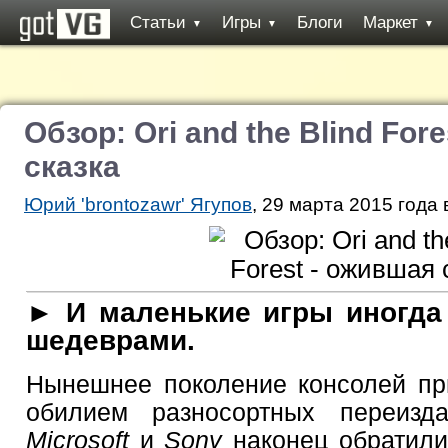
Статьи
Игры
Блоги
Маркет
▼
▼
▼
Обзор: Ori and the Blind For
сказка
Юрий 'brontozawr' Ягупов
, 29 марта 2015 года 
► И маленькие игры иногд
шедеврами.
Нынешнее поколение консолей пр
обилием разносортных переизд
Microsoft
и
Sony
наконец обратили