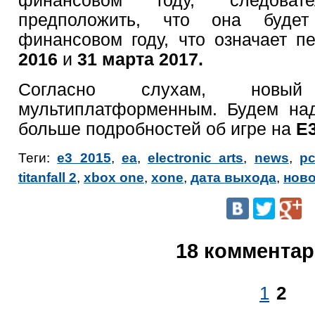
финансовом году, следова
предположить, что она бу
финансовом году, что означает 
2016
и
31 марта 2017
.
Согласно слухам, но
мультиплатформенным. Будем на
больше подробностей об игре на
E3
Теги:
e3 2015
,
ea
,
electronic arts
,
news
,
p
titanfall 2
,
xbox one
,
xone
,
дата выхода
,
нов
18 коммента
1
2