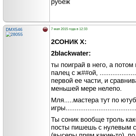
рубеж
DMX546
7 мая 2015 года в 12:33
2СОНИК X:
2blackwater:
ты поиграй в него, а потом
палец с ж##ой, ................
первой ее части, и сравнив
меньшей мере нелепо.
Мля.....мастера тут по юту
игры........................................
Ты соник вообще троль как
посты пишешь с нулевым 
(высеры прям какие-то), по 