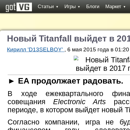
Статьи
Игры
Блоги
Маркет
▼
▼
▼
Новый Titanfall выйдет в 20
Кирилл 'D13SELBOY'
, 6 мая 2015 года в 01:20
► EA продолжает радовать.
В ходе ежеквартального финан
совещания
Electronic Arts
расск
периоде, в котором выйдет новый Tit
Согласно компании, игра не б