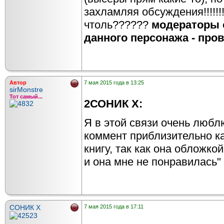
захламляя обсуждения!!!!!!!..
чтоль??????
модераторы 
данного персонажа - про
Автор
7 мая 2015 года в 13:25
sirMonstre
Тот самый...
2СОНИК X:
Я в этой связи очень любл
коммент приблизительно как
книгу, так как она обложкой
и она мне не понравилась"
СОНИК X
7 мая 2015 года в 17:11