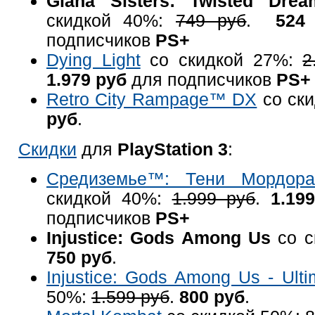
Giana Sisters: Twisted Drea
скидкой 40%:
749 руб
.
524
подписчиков
PS+
Dying Light
со скидкой 27%:
2
1.979 руб
для подписчиков
PS+
Retro City Rampage™ DX
со ск
руб
.
Скидки
для
PlayStation 3
:
Средиземье™: Тени Мордор
скидкой 40%:
1.999 руб
.
1.19
подписчиков
PS+
Injustice: Gods Among Us
со с
750 руб
.
Injustice: Gods Among Us - Ulti
50%:
1.599 руб
.
800 руб
.