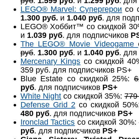
руб
.
1.599 руб
. и
1.299 руб
. дл
LEGO® Marvel: Супергерои
со 
1.300 руб.
и
1.040 руб
. для под
LEGO® Хоббит™ со скидкой 3
и
1.039 руб
. для подписчиков
P
The LEGO® Movie Videogame
руб
.
1.300 руб
. и
1.040 руб
. дл
Mercenary Kings
со скидкой 4
359 руб. для подписчиков PS+
Blue Estate со скидкой 25%:
6
руб
. для подписчиков
PS+
White Night
со скидкой 35%:
779
Defense Grid 2
со скидкой 50%
480 руб
. для подписчиков
PS+
Ironclad Tactics
со скидкой 30%:
руб
. для подписчиков
PS+