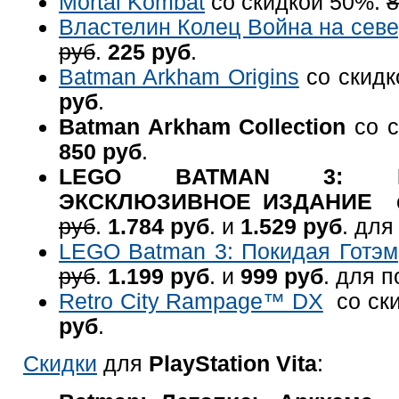
Mortal Kombat
со скидкой 50%:
8
Властелин Колец Война на сев
руб
.
225 руб
.
Batman Arkham Origins
со скид
руб
.
Batman Arkham Collection
со с
850 руб
.
LEGO BATMAN 3: B
ЭКСКЛЮЗИВНОЕ ИЗДАНИЕ
с
руб
.
1.784 руб
. и
1.529 руб
. дл
LEGO Batman 3: Покидая Готэм
руб
.
1.199 руб
. и
999 руб
. для 
Retro City Rampage™ DX
со ск
руб
.
Скидки
для
PlayStation Vita
: