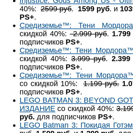
Injustice: Gods Among Us - Ulti
40%:
2599 руб
.
1599 руб
. и
103
PS+
.
Средиземье™: Тени Мордор
скидкой 40%:
2.999 руб
.
1.799
подписчиков
PS+
.
Средиземье™: Тени Мордора
скидкой 40%:
3.999 руб
.
2.399
подписчиков
PS+
.
Средиземье™: Тени Мордора
со скидкой 10%:
1.199 руб.
1.
подписчиков
PS+
.
LEGO BATMAN 3: BEYOND G
ИЗДАНИЕ
со скидкой 40%:
3.19
руб.
для подписчиков
PS+
.
LEGO Batman 3: Покидая Готэм